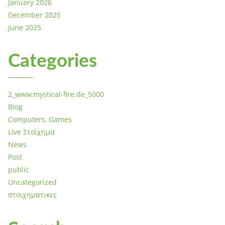
January 2026
December 2025
June 2025
Categories
2_www.mystical-fire.de_5000
Blog
Computers, Games
Live Στοίχημα
News
Post
public
Uncategorized
στοιχηματικες