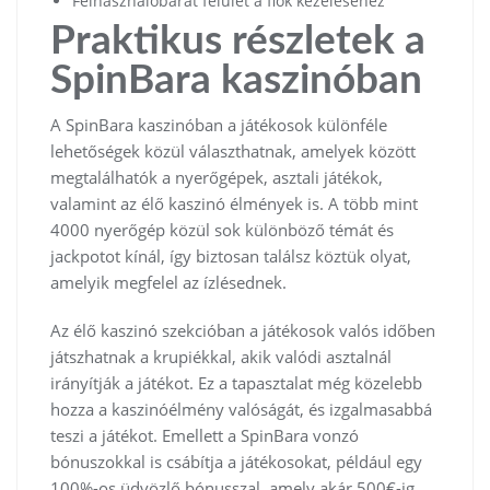
Felhasználóbarát felület a fiók kezeléséhez
Praktikus részletek a
SpinBara kaszinóban
A SpinBara kaszinóban a játékosok különféle
lehetőségek közül választhatnak, amelyek között
megtalálhatók a nyerőgépek, asztali játékok,
valamint az élő kaszinó élmények is. A több mint
4000 nyerőgép közül sok különböző témát és
jackpotot kínál, így biztosan találsz köztük olyat,
amelyik megfelel az ízlésednek.
Az élő kaszinó szekcióban a játékosok valós időben
játszhatnak a krupiékkal, akik valódi asztalnál
irányítják a játékot. Ez a tapasztalat még közelebb
hozza a kaszinóélmény valóságát, és izgalmasabbá
teszi a játékot. Emellett a SpinBara vonzó
bónuszokkal is csábítja a játékosokat, például egy
100%-os üdvözlő bónusszal, amely akár 500€-ig