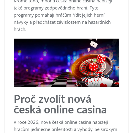
Kromě toho, mnohá česká online casina nabízejí
také programy zodpovědného hraní. Tyto
programy pomáhají hráčům řídit jejich herní
návyky a předcházet závislostem na hazardních
hrách.
Proč zvolit nová
česká online casina
V roce 2026, nová česká online casina nabízejí
hráčům jedinečné příležitosti a výhody. Se širokým