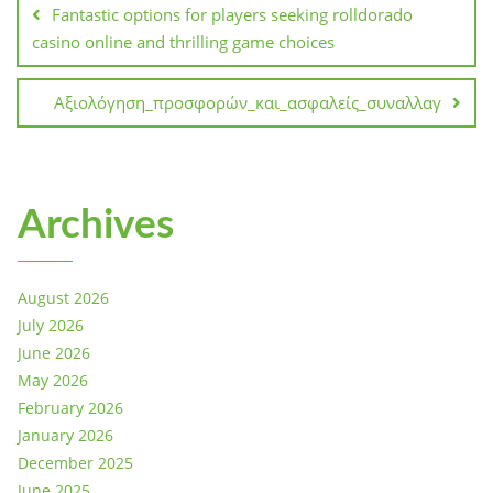
Fantastic options for players seeking rolldorado
casino online and thrilling game choices
Αξιολόγηση_προσφορών_και_ασφαλείς_συναλλαγ
Archives
August 2026
July 2026
June 2026
May 2026
February 2026
January 2026
December 2025
June 2025