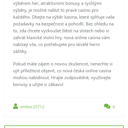
výběrem her, atraktivními bonusy a rychlými
výběry, je možné nalézt to pravé casino pro
každého. Dbejte na výběr kasina, které splňuje vaše
požadavky na bezpečnost a pohodlí. Bez ohledu na
to, zda chcete vyzkoušet štěstí na slotech nebo si
zahrát klasické stolní hry, nová online casina vám
nabízejí vše, co potřebujete pro skvélé herní
zážitky.
Pokud máte zájem o novou zkušenost, nenechte si
ujít příležitost objevit, co nová česká online casina
mohou nabídnout. Hrajte zodpovědně, využívejte
bonusy a užijte si zábavu!
ember25712
0