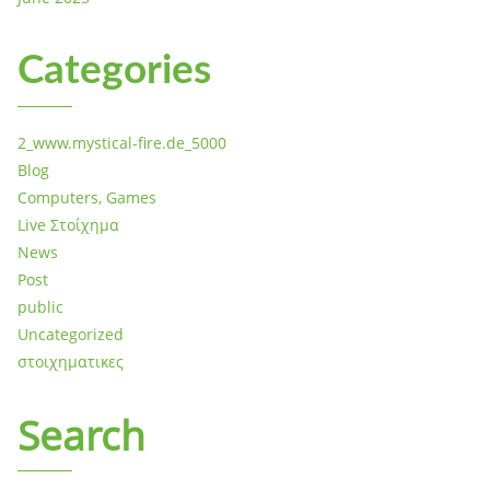
Categories
2_www.mystical-fire.de_5000
Blog
Computers, Games
Live Στοίχημα
News
Post
public
Uncategorized
στοιχηματικες
Search