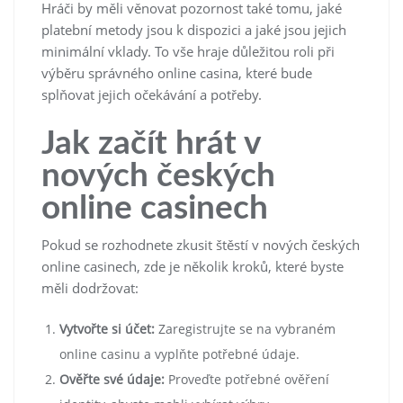
Hráči by měli věnovat pozornost také tomu, jaké
platební metody jsou k dispozici a jaké jsou jejich
minimální vklady. To vše hraje důležitou roli při
výběru správného online casina, které bude
splňovat jejich očekávání a potřeby.
Jak začít hrát v
nových českých
online casinech
Pokud se rozhodnete zkusit štěstí v nových českých
online casinech, zde je několik kroků, které byste
měli dodržovat:
Vytvořte si účet:
Zaregistrujte se na vybraném
online casinu a vyplňte potřebné údaje.
Ověřte své údaje:
Proveďte potřebné ověření