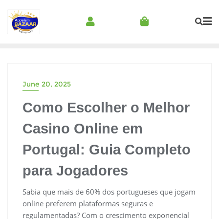
June 20, 2025
Como Escolher o Melhor
Casino Online em
Portugal: Guia Completo
para Jogadores
Sabia que mais de 60% dos portugueses que jogam
online preferem plataformas seguras e
regulamentadas? Com o crescimento exponencial