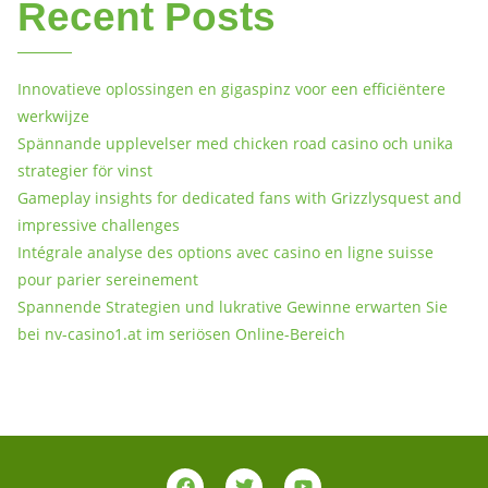
Recent Posts
Innovatieve oplossingen en gigaspinz voor een efficiëntere
werkwijze
Spännande upplevelser med chicken road casino och unika
strategier för vinst
Gameplay insights for dedicated fans with Grizzlysquest and
impressive challenges
Intégrale analyse des options avec casino en ligne suisse
pour parier sereinement
Spannende Strategien und lukrative Gewinne erwarten Sie
bei nv-casino1.at im seriösen Online-Bereich