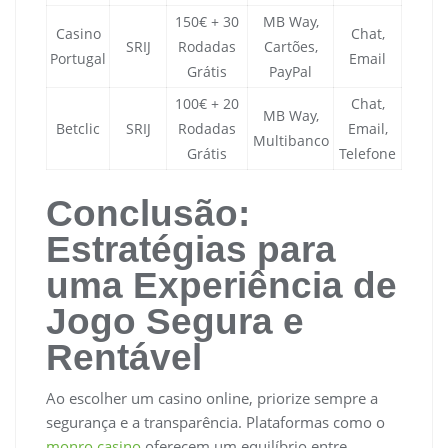
150€ + 30
MB Way,
Casino
Chat,
SRIJ
Rodadas
Cartões,
Portugal
Email
Grátis
PayPal
100€ + 20
Chat,
MB Way,
Betclic
SRIJ
Rodadas
Email,
Multibanco
Grátis
Telefone
Conclusão:
Estratégias para
uma Experiência de
Jogo Segura e
Rentável
Ao escolher um casino online, priorize sempre a
segurança e a transparência. Plataformas como o
monro casino
oferecem um equilíbrio entre