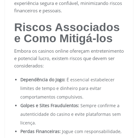
experiência segura e confiável, minimizando riscos
financeiros e pessoais.
Riscos Associados
e Como Mitigá-los
Embora os casinos online ofereçam entretenimento
e potencial lucro, existem riscos que devem ser
considerados:
Dependência do Jogo:
É essencial estabelecer
limites de tempo e dinheiro para evitar
comportamentos compulsivos.
Golpes e Sites Fraudulentos:
Sempre confirme a
autenticidade do casino e evite plataformas sem
licença.
Perdas Financeiras:
Jogue com responsabilidade,