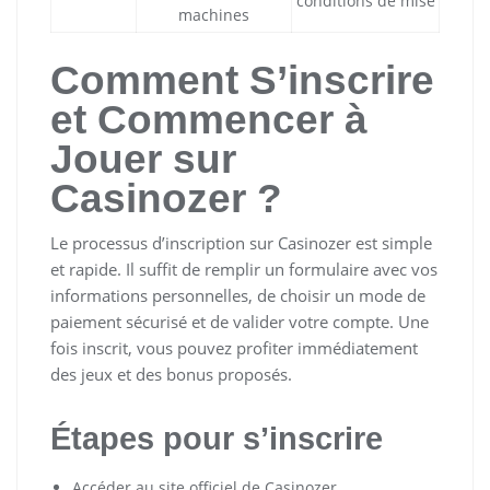
conditions de mise
machines
Comment S’inscrire
et Commencer à
Jouer sur
Casinozer ?
Le processus d’inscription sur Casinozer est simple
et rapide. Il suffit de remplir un formulaire avec vos
informations personnelles, de choisir un mode de
paiement sécurisé et de valider votre compte. Une
fois inscrit, vous pouvez profiter immédiatement
des jeux et des bonus proposés.
Étapes pour s’inscrire
Accéder au site officiel de Casinozer