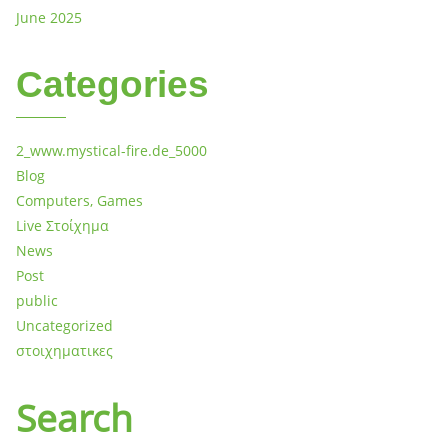
June 2025
Categories
2_www.mystical-fire.de_5000
Blog
Computers, Games
Live Στοίχημα
News
Post
public
Uncategorized
στοιχηματικες
Search