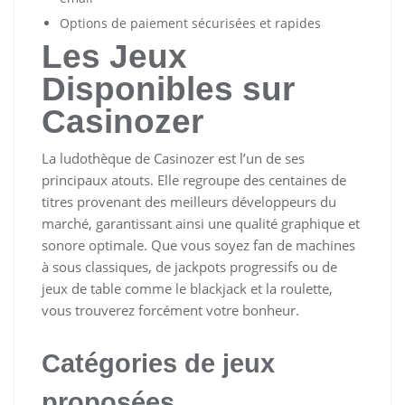
Options de paiement sécurisées et rapides
Les Jeux
Disponibles sur
Casinozer
La ludothèque de Casinozer est l’un de ses
principaux atouts. Elle regroupe des centaines de
titres provenant des meilleurs développeurs du
marché, garantissant ainsi une qualité graphique et
sonore optimale. Que vous soyez fan de machines
à sous classiques, de jackpots progressifs ou de
jeux de table comme le blackjack et la roulette,
vous trouverez forcément votre bonheur.
Catégories de jeux
proposées