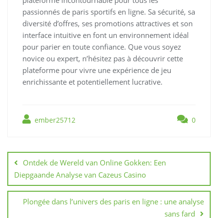
passionnés de paris sportifs en ligne. Sa sécurité, sa
diversité d’offres, ses promotions attractives et son
interface intuitive en font un environnement idéal
pour parier en toute confiance. Que vous soyez
novice ou expert, n’hésitez pas à découvrir cette
plateforme pour vivre une expérience de jeu
enrichissante et potentiellement lucrative.
ember25712
0
Ontdek de Wereld van Online Gokken: Een
Diepgaande Analyse van Cazeus Casino
Plongée dans l’univers des paris en ligne : une analyse
sans fard