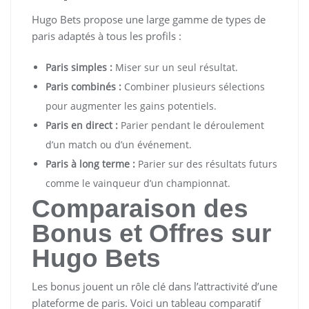
Hugo Bets propose une large gamme de types de
paris adaptés à tous les profils :
Paris simples :
Miser sur un seul résultat.
Paris combinés :
Combiner plusieurs sélections
pour augmenter les gains potentiels.
Paris en direct :
Parier pendant le déroulement
d’un match ou d’un événement.
Paris à long terme :
Parier sur des résultats futurs
comme le vainqueur d’un championnat.
Comparaison des
Bonus et Offres sur
Hugo Bets
Les bonus jouent un rôle clé dans l’attractivité d’une
plateforme de paris. Voici un tableau comparatif