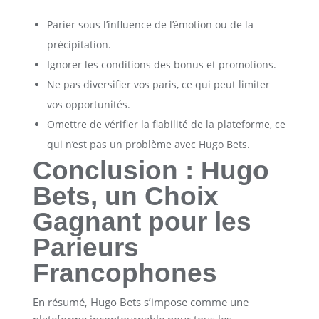
Parier sous l’influence de l’émotion ou de la
précipitation.
Ignorer les conditions des bonus et promotions.
Ne pas diversifier vos paris, ce qui peut limiter
vos opportunités.
Omettre de vérifier la fiabilité de la plateforme, ce
qui n’est pas un problème avec Hugo Bets.
Conclusion : Hugo
Bets, un Choix
Gagnant pour les
Parieurs
Francophones
En résumé, Hugo Bets s’impose comme une
plateforme incontournable pour tous les