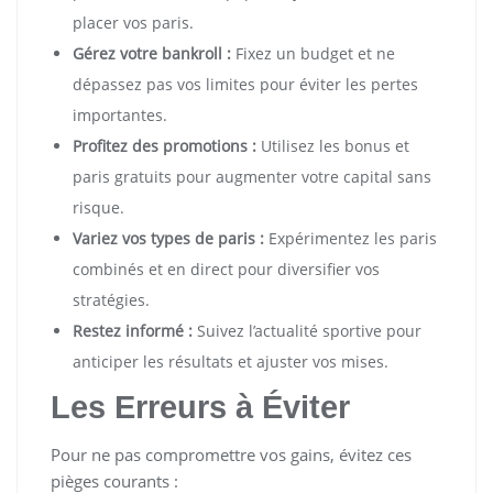
placer vos paris.
Gérez votre bankroll :
Fixez un budget et ne
dépassez pas vos limites pour éviter les pertes
importantes.
Profitez des promotions :
Utilisez les bonus et
paris gratuits pour augmenter votre capital sans
risque.
Variez vos types de paris :
Expérimentez les paris
combinés et en direct pour diversifier vos
stratégies.
Restez informé :
Suivez l’actualité sportive pour
anticiper les résultats et ajuster vos mises.
Les Erreurs à Éviter
Pour ne pas compromettre vos gains, évitez ces
pièges courants :