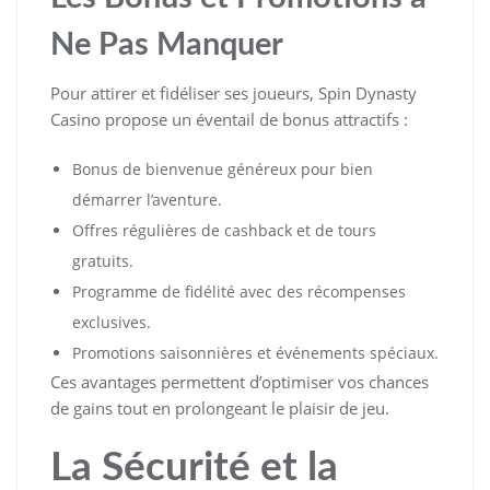
Ne Pas Manquer
Pour attirer et fidéliser ses joueurs, Spin Dynasty
Casino propose un éventail de bonus attractifs :
Bonus de bienvenue généreux pour bien
démarrer l’aventure.
Offres régulières de cashback et de tours
gratuits.
Programme de fidélité avec des récompenses
exclusives.
Promotions saisonnières et événements spéciaux.
Ces avantages permettent d’optimiser vos chances
de gains tout en prolongeant le plaisir de jeu.
La Sécurité et la