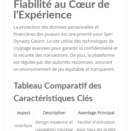
Fiabilité au Cœur de
l’Expérience
La protection des données personnelles et
financières des joueurs est une priorité pour Spin
Dynasty Casino. Le site utilise des technologies de
cryptage avancées pour garantir la confidentialité et
la sécurité des transactions. De plus, la plateforme
est régulée par des autorités reconnues, assurant
un environnement de jeu équitable et transparent.
Tableau Comparatif des
Caractéristiques Clés
Aspect
Description
Avantage Principal
Design moderne et
Facilité d’utilisation
Interface
navigation intuitive
pour tous les profils