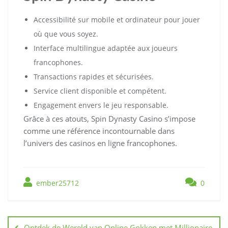
Accessibilité sur mobile et ordinateur pour jouer
où que vous soyez.
Interface multilingue adaptée aux joueurs
francophones.
Transactions rapides et sécurisées.
Service client disponible et compétent.
Engagement envers le jeu responsable.
Grâce à ces atouts, Spin Dynasty Casino s’impose
comme une référence incontournable dans
l’univers des casinos en ligne francophones.
ember25712
0
Ontdek de Wereld van Online Gokken met Millionaire