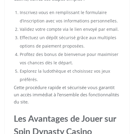
Inscrivez-vous en remplissant le formulaire
d’inscription avec vos informations personnelles.
Validez votre compte via le lien envoyé par email.
Effectuez un dépôt sécurisé grâce aux multiples
options de paiement proposées.
Profitez des bonus de bienvenue pour maximiser
vos chances dès le départ.
Explorez la ludothèque et choisissez vos jeux
préférés.
Cette procédure rapide et sécurisée vous garantit
un accès immédiat à l’ensemble des fonctionnalités
du site.
Les Avantages de Jouer sur
Spin Dynasty Casino