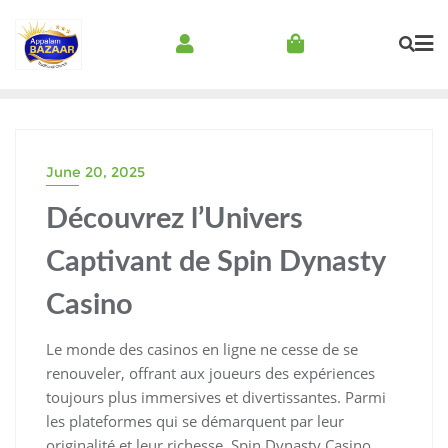
June 20, 2025
Découvrez l’Univers
Captivant de Spin Dynasty
Casino
Le monde des casinos en ligne ne cesse de se
renouveler, offrant aux joueurs des expériences
toujours plus immersives et divertissantes. Parmi
les plateformes qui se démarquent par leur
originalité et leur richesse, Spin Dynasty Casino