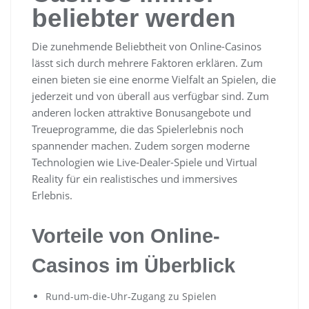
beliebter werden
Die zunehmende Beliebtheit von Online-Casinos
lässt sich durch mehrere Faktoren erklären. Zum
einen bieten sie eine enorme Vielfalt an Spielen, die
jederzeit und von überall aus verfügbar sind. Zum
anderen locken attraktive Bonusangebote und
Treueprogramme, die das Spielerlebnis noch
spannender machen. Zudem sorgen moderne
Technologien wie Live-Dealer-Spiele und Virtual
Reality für ein realistisches und immersives
Erlebnis.
Vorteile von Online-
Casinos im Überblick
Rund-um-die-Uhr-Zugang zu Spielen