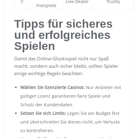
C
Live-Dealer
Trustly
Freispiele
Tipps für sicheres
und erfolgreiches
Spielen
Damit das Online-Glücksspiel nicht nur Spaß
macht, sondern auch sicher bleibt, sollten Spieler
einige wichtige Regeln beachten:
Wählen Sie lizenzierte Casinos:
Nur Anbieter mit
gültiger Lizenz garantieren faire Spiele und
Schutz der Kundendaten.
Setzen Sie sich Limits:
Legen Sie ein Budget fest
und überschreiten Sie dieses nicht, um Verluste
zu kontrollieren.