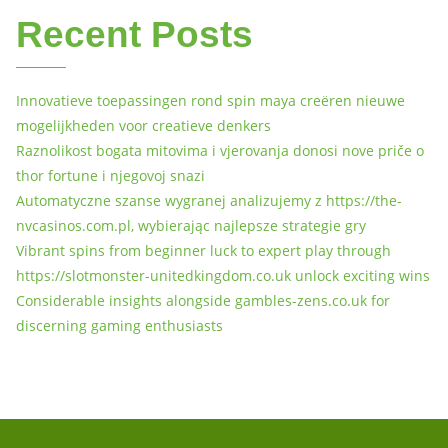
Recent Posts
Innovatieve toepassingen rond spin maya creëren nieuwe
mogelijkheden voor creatieve denkers
Raznolikost bogata mitovima i vjerovanja donosi nove priče o
thor fortune i njegovoj snazi
Automatyczne szanse wygranej analizujemy z https://the-
nvcasinos.com.pl, wybierając najlepsze strategie gry
Vibrant spins from beginner luck to expert play through
https://slotmonster-unitedkingdom.co.uk unlock exciting wins
Considerable insights alongside gambles-zens.co.uk for
discerning gaming enthusiasts