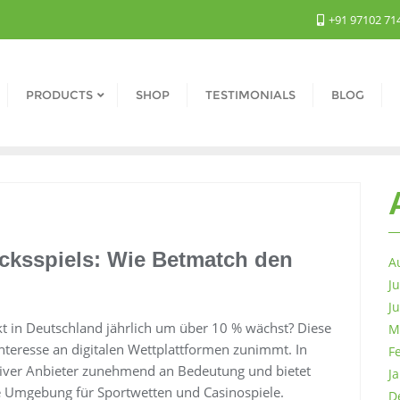
+91 97102 71
PRODUCTS
SHOP
TESTIMONIALS
BLOG
ücksspiels: Wie Betmatch den
A
J
J
t in Deutschland jährlich um über 10 % wächst? Diese
M
Interesse an digitalen Wettplattformen zunimmt. In
F
tiver Anbieter zunehmend an Bedeutung und bietet
J
ge Umgebung für Sportwetten und Casinospiele.
D