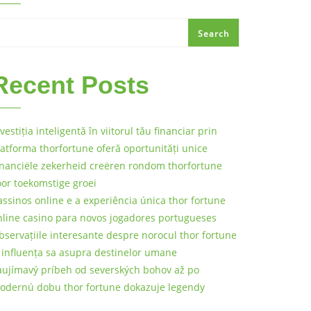
Search
Recent Posts
vestiția inteligentă în viitorul tău financiar prin
latforma thorfortune oferă oportunități unice
inanciële zekerheid creëren rondom thorfortune
oor toekomstige groei
assinos online e a experiência única thor fortune
nline casino para novos jogadores portugueses
bservațiile interesante despre norocul thor fortune
i influența sa asupra destinelor umane
aujímavý príbeh od severských bohov až po
odernú dobu thor fortune dokazuje legendy