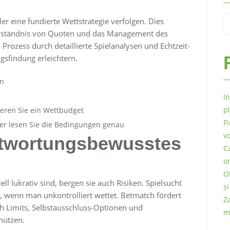
eler eine fundierte Wettstrategie verfolgen. Dies
 Verständnis von Quoten und das Management des
Prozess durch detaillierte Spielanalysen und Echtzeit-
gsfindung erleichtern.
en
In
p
ieren Sie ein Wettbudget
F
ber lesen Sie die Bedingungen genau
v
ntwortungsbewusstes
C
o
O
 lukrativ sind, bergen sie auch Risiken. Spielsucht
ș
n, wenn man unkontrolliert wettet. Betmatch fördert
Z
 Limits, Selbstausschluss-Optionen und
m
hützen.