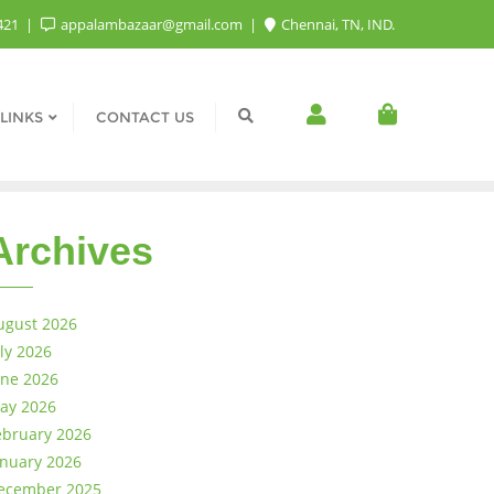
421
appalambazaar@gmail.com
Chennai, TN, IND.
LINKS
CONTACT US
Archives
ugust 2026
uly 2026
une 2026
ay 2026
ebruary 2026
anuary 2026
ecember 2025