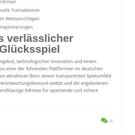
orithmen
nelle Transaktionen
ten Wettvorschlägen
emoptimierungen
s verlässlicher
-Glücksspiel
angebot, technologischer Innovation und einem
 zu einer der führenden Plattformen im deutschen
von attraktiven Boni, einem transparenten Spielumfeld
erantwortungsbewusst wettet und die angebotenen
e erstklassige Adresse für spannende und sichere
0