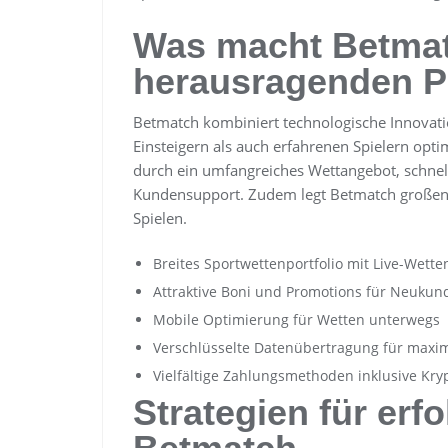
Was macht Betmat
herausragenden P
Betmatch kombiniert technologische Innovat
Einsteigern als auch erfahrenen Spielern opt
durch ein umfangreiches Wettangebot, schne
Kundensupport. Zudem legt Betmatch großen
Spielen.
Breites Sportwettenportfolio mit Live-Wette
Attraktive Boni und Promotions für Neuku
Mobile Optimierung für Wetten unterwegs
Verschlüsselte Datenübertragung für maxim
Vielfältige Zahlungsmethoden inklusive K
Strategien für erf