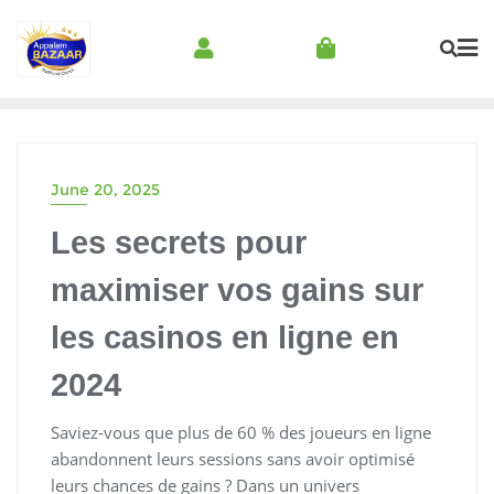
June 20, 2025
Les secrets pour
maximiser vos gains sur
les casinos en ligne en
2024
Saviez-vous que plus de 60 % des joueurs en ligne
abandonnent leurs sessions sans avoir optimisé
leurs chances de gains ? Dans un univers