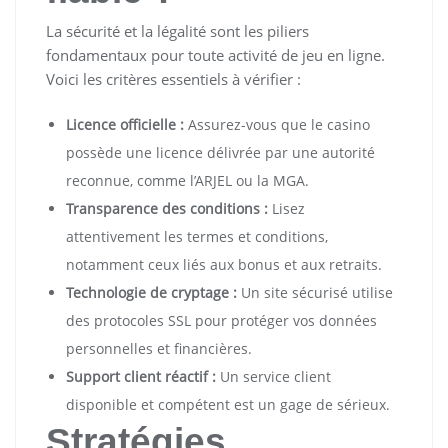
La sécurité et la légalité sont les piliers
fondamentaux pour toute activité de jeu en ligne.
Voici les critères essentiels à vérifier :
Licence officielle :
Assurez-vous que le casino
possède une licence délivrée par une autorité
reconnue, comme l’ARJEL ou la MGA.
Transparence des conditions :
Lisez
attentivement les termes et conditions,
notamment ceux liés aux bonus et aux retraits.
Technologie de cryptage :
Un site sécurisé utilise
des protocoles SSL pour protéger vos données
personnelles et financières.
Support client réactif :
Un service client
disponible et compétent est un gage de sérieux.
Stratégies