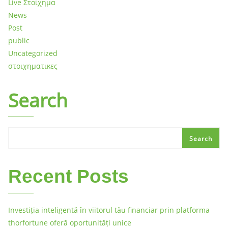
Live Στοίχημα
News
Post
public
Uncategorized
στοιχηματικες
Search
Search
Recent Posts
Investiția inteligentă în viitorul tău financiar prin platforma
thorfortune oferă oportunități unice