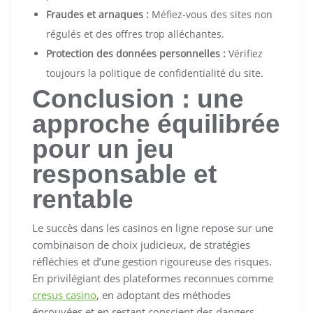
Fraudes et arnaques :
Méfiez-vous des sites non
régulés et des offres trop alléchantes.
Protection des données personnelles :
Vérifiez
toujours la politique de confidentialité du site.
Conclusion : une
approche équilibrée
pour un jeu
responsable et
rentable
Le succès dans les casinos en ligne repose sur une
combinaison de choix judicieux, de stratégies
réfléchies et d’une gestion rigoureuse des risques.
En privilégiant des plateformes reconnues comme
cresus casino
, en adoptant des méthodes
éprouvées et en restant conscient des dangers,