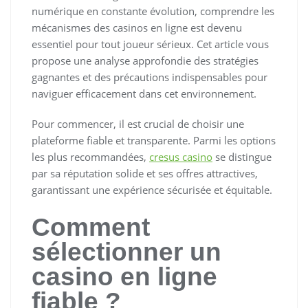
numérique en constante évolution, comprendre les
mécanismes des casinos en ligne est devenu
essentiel pour tout joueur sérieux. Cet article vous
propose une analyse approfondie des stratégies
gagnantes et des précautions indispensables pour
naviguer efficacement dans cet environnement.
Pour commencer, il est crucial de choisir une
plateforme fiable et transparente. Parmi les options
les plus recommandées,
cresus casino
se distingue
par sa réputation solide et ses offres attractives,
garantissant une expérience sécurisée et équitable.
Comment
sélectionner un
casino en ligne
fiable ?