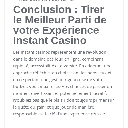
Conclusion : Tirer
le Meilleur Parti de
votre Expérience
Instant Casino
Les instant casinos représentent une révolution
dans le domaine des jeux en ligne, combinant
rapidité, accessibilité et diversité. En adoptant une
approche réfléchie, en choisissant les bons jeux et
en respectant une gestion rigoureuse de votre
budget, vous maximisez vos chances de passer un
moment divertissant et potentiellement lucratif.
N’oubliez pas que le plaisir doit toujours primer sur
la quête du gain, et que jouer de manière
responsable est la clé d’une expérience réussie.