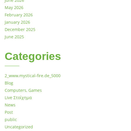
June 2026
May 2026
February 2026
January 2026
December 2025
June 2025
Categories
2_www.mystical-fire.de_5000
Blog
Computers, Games
Live Στοίχημα
News
Post
public
Uncategorized