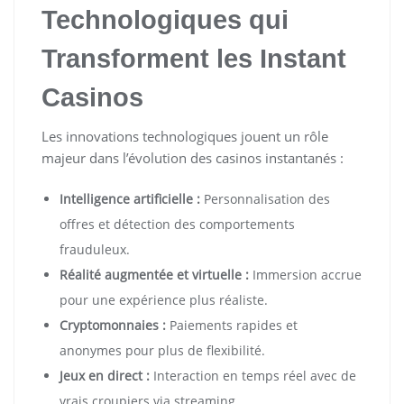
Technologiques qui
Transforment les Instant
Casinos
Les innovations technologiques jouent un rôle
majeur dans l’évolution des casinos instantanés :
Intelligence artificielle :
Personnalisation des
offres et détection des comportements
frauduleux.
Réalité augmentée et virtuelle :
Immersion accrue
pour une expérience plus réaliste.
Cryptomonnaies :
Paiements rapides et
anonymes pour plus de flexibilité.
Jeux en direct :
Interaction en temps réel avec de
vrais croupiers via streaming.