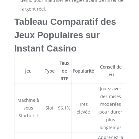
démo pour maîtriser les règles avant de miser de
l’argent réel.
Tableau Comparatif des
Jeux Populaires sur
Instant Casino
Taux
Conseil de
Jeu
Type
de
Popularité
jeu
RTP
Jouez avec
des mises
Machine à
Très
modérées
sous
Slot
96.1%
élevée
pour durer
Starburst
plus
longtemps
Apprenez la