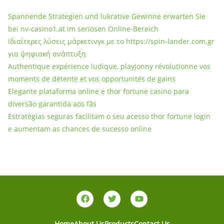
Spannende Strategien und lukrative Gewinne erwarten Sie
bei nv-casino1.at im seriösen Online-Bereich
Ιδιαίτερες λύσεις μάρκετινγκ με το https://spin-lander.com.gr
για ψηφιακή ανάπτυξη
Authentique expérience ludique, playjonny révolutionne vos
moments de détente et vos opportunités de gains
Elegante plataforma online e thor fortune casino para
diversão garantida aos fãs
Estratégias seguras facilitam o seu acesso thor fortune login
e aumentam as chances de sucesso online
Home
About Us
Products
Contact Us