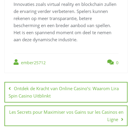
Innovaties zoals virtual reality en blockchain zullen
de ervaring verder verbeteren. Spelers kunnen
rekenen op meer transparantie, betere
bescherming en een breder aanbod van spellen.
Het is een spannend moment om deel te nemen
aan deze dynamische industrie.
ember25712
0
Ontdek de Kracht van Online Casino’s: Waarom Lira
Spin Casino Uitblinkt
Les Secrets pour Maximiser vos Gains sur les Casinos en
Ligne