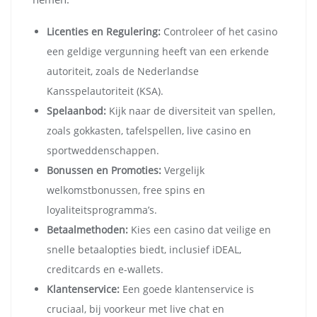
Licenties en Regulering:
Controleer of het casino
een geldige vergunning heeft van een erkende
autoriteit, zoals de Nederlandse
Kansspelautoriteit (KSA).
Spelaanbod:
Kijk naar de diversiteit van spellen,
zoals gokkasten, tafelspellen, live casino en
sportweddenschappen.
Bonussen en Promoties:
Vergelijk
welkomstbonussen, free spins en
loyaliteitsprogramma’s.
Betaalmethoden:
Kies een casino dat veilige en
snelle betaalopties biedt, inclusief iDEAL,
creditcards en e-wallets.
Klantenservice:
Een goede klantenservice is
cruciaal, bij voorkeur met live chat en