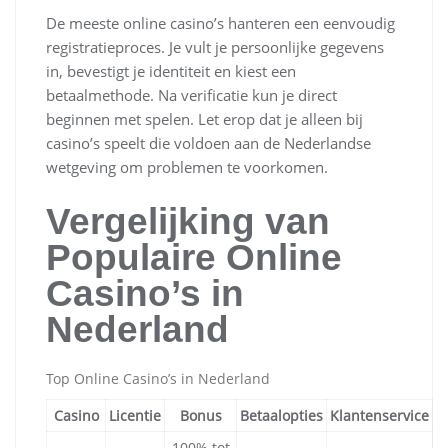
De meeste online casino’s hanteren een eenvoudig
registratieproces. Je vult je persoonlijke gegevens
in, bevestigt je identiteit en kiest een
betaalmethode. Na verificatie kun je direct
beginnen met spelen. Let erop dat je alleen bij
casino’s speelt die voldoen aan de Nederlandse
wetgeving om problemen te voorkomen.
Vergelijking van
Populaire Online
Casino’s in
Nederland
Top Online Casino’s in Nederland
Casino
Licentie
Bonus
Betaalopties
Klantenservice
100% tot