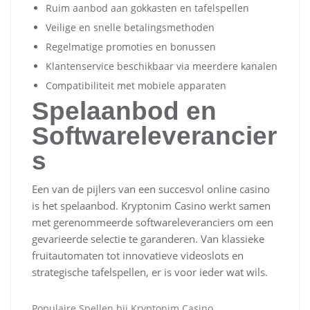
Ruim aanbod aan gokkasten en tafelspellen
Veilige en snelle betalingsmethoden
Regelmatige promoties en bonussen
Klantenservice beschikbaar via meerdere kanalen
Compatibiliteit met mobiele apparaten
Spelaanbod en
Softwareleverancier
s
Een van de pijlers van een succesvol online casino
is het spelaanbod. Kryptonim Casino werkt samen
met gerenommeerde softwareleveranciers om een
gevarieerde selectie te garanderen. Van klassieke
fruitautomaten tot innovatieve videoslots en
strategische tafelspellen, er is voor ieder wat wils.
Populaire Spellen bij Kryptonim Casino