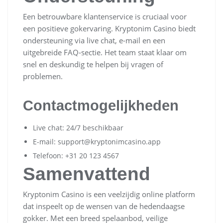
Een betrouwbare klantenservice is cruciaal voor
een positieve gokervaring. Kryptonim Casino biedt
ondersteuning via live chat, e-mail en een
uitgebreide FAQ-sectie. Het team staat klaar om
snel en deskundig te helpen bij vragen of
problemen.
Contactmogelijkheden
Live chat: 24/7 beschikbaar
E-mail: support@kryptonimcasino.app
Telefoon: +31 20 123 4567
Samenvattend
Kryptonim Casino is een veelzijdig online platform
dat inspeelt op de wensen van de hedendaagse
gokker. Met een breed spelaanbod, veilige