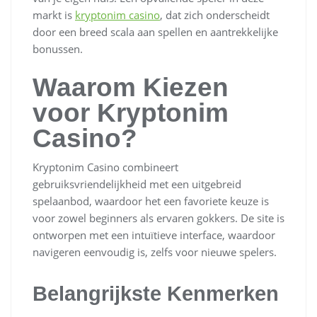
markt is
kryptonim casino
, dat zich onderscheidt
door een breed scala aan spellen en aantrekkelijke
bonussen.
Waarom Kiezen
voor Kryptonim
Casino?
Kryptonim Casino combineert
gebruiksvriendelijkheid met een uitgebreid
spelaanbod, waardoor het een favoriete keuze is
voor zowel beginners als ervaren gokkers. De site is
ontworpen met een intuïtieve interface, waardoor
navigeren eenvoudig is, zelfs voor nieuwe spelers.
Belangrijkste Kenmerken