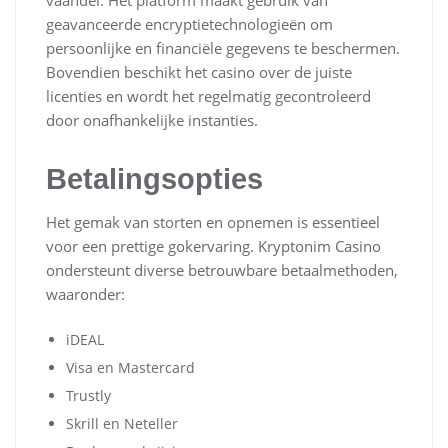
geavanceerde encryptietechnologieën om
persoonlijke en financiële gegevens te beschermen.
Bovendien beschikt het casino over de juiste
licenties en wordt het regelmatig gecontroleerd
door onafhankelijke instanties.
Betalingsopties
Het gemak van storten en opnemen is essentieel
voor een prettige gokervaring. Kryptonim Casino
ondersteunt diverse betrouwbare betaalmethoden,
waaronder:
iDEAL
Visa en Mastercard
Trustly
Skrill en Neteller