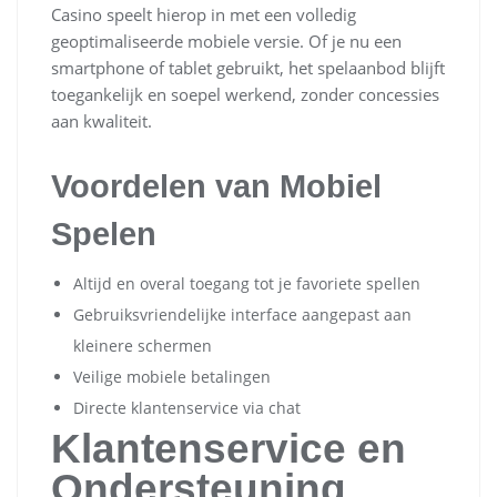
Casino speelt hierop in met een volledig
geoptimaliseerde mobiele versie. Of je nu een
smartphone of tablet gebruikt, het spelaanbod blijft
toegankelijk en soepel werkend, zonder concessies
aan kwaliteit.
Voordelen van Mobiel
Spelen
Altijd en overal toegang tot je favoriete spellen
Gebruiksvriendelijke interface aangepast aan
kleinere schermen
Veilige mobiele betalingen
Directe klantenservice via chat
Klantenservice en
Ondersteuning