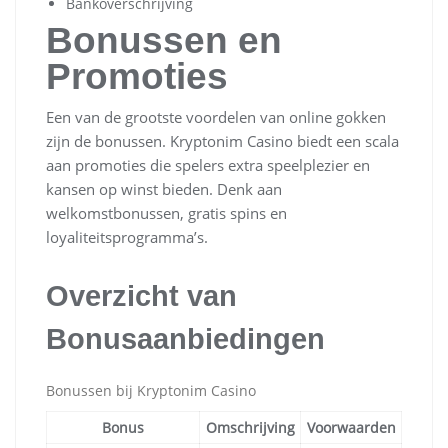
Bankoverschrijving
Bonussen en
Promoties
Een van de grootste voordelen van online gokken
zijn de bonussen. Kryptonim Casino biedt een scala
aan promoties die spelers extra speelplezier en
kansen op winst bieden. Denk aan
welkomstbonussen, gratis spins en
loyaliteitsprogramma’s.
Overzicht van
Bonusaanbiedingen
Bonussen bij Kryptonim Casino
Bonus
Omschrijving
Voorwaarden