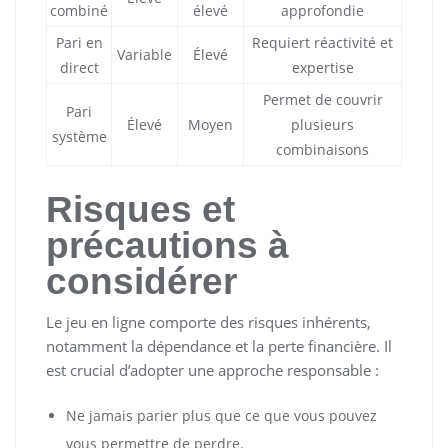
combiné
élevé
approfondie
Pari en
Requiert réactivité et
Variable
Élevé
direct
expertise
Permet de couvrir
Pari
Élevé
Moyen
plusieurs
système
combinaisons
Risques et
précautions à
considérer
Le jeu en ligne comporte des risques inhérents,
notamment la dépendance et la perte financière. Il
est crucial d’adopter une approche responsable :
Ne jamais parier plus que ce que vous pouvez
vous permettre de perdre.