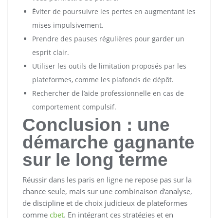
Éviter de poursuivre les pertes en augmentant les
mises impulsivement.
Prendre des pauses régulières pour garder un
esprit clair.
Utiliser les outils de limitation proposés par les
plateformes, comme les plafonds de dépôt.
Rechercher de l’aide professionnelle en cas de
comportement compulsif.
Conclusion : une
démarche gagnante
sur le long terme
Réussir dans les paris en ligne ne repose pas sur la
chance seule, mais sur une combinaison d’analyse,
de discipline et de choix judicieux de plateformes
comme
cbet
. En intégrant ces stratégies et en