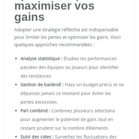
maximiser vos
gains
Adopter une stratégie réfléchie est indispensable
pour limiter les pertes et optimiser les gains. Voici
quelques approches recommandées :
Analyse statistique :
Étudiez les performances
passées des équipes ou joueurs pour identifier
des tendances.
Gestion de bankroll :
Fixez un budget précis et ne
dépassez jamais ce montant pour éviter les
pertes excessives.
Pari combiné :
Combinez plusieurs sélections
pour augmenter le potentiel de gain, tout en
restant prudent sur le nombre d’éléments.
Suivi des cotes :
Surveillez les fluctuations des