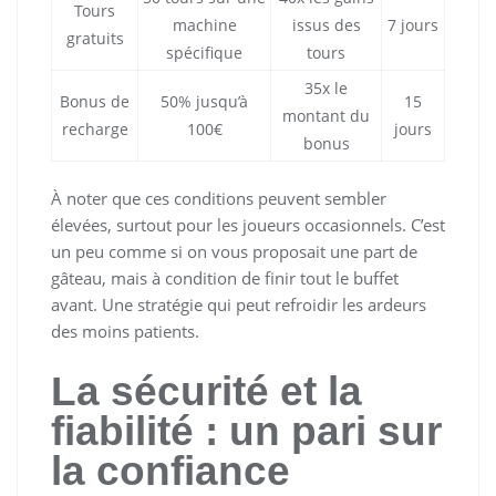
Tours
machine
issus des
7 jours
gratuits
spécifique
tours
35x le
Bonus de
50% jusqu’à
15
montant du
recharge
100€
jours
bonus
À noter que ces conditions peuvent sembler
élevées, surtout pour les joueurs occasionnels. C’est
un peu comme si on vous proposait une part de
gâteau, mais à condition de finir tout le buffet
avant. Une stratégie qui peut refroidir les ardeurs
des moins patients.
La sécurité et la
fiabilité : un pari sur
la confiance