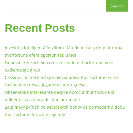
Search
Recent Posts
Investiția inteligentă în viitorul tău financiar prin platforma
thorfortune oferă oportunități unice
Financiële zekerheid creëren rondom thorfortune voor
toekomstige groei
Cassinos online e a experiência única thor fortune online
casino para novos jogadores portugueses
Observațiile interesante despre norocul thor fortune și
influența sa asupra destinelor umane
Zaujímavý príbeh od severských bohov až po modernú dobu
thor fortune dokazuje legendy