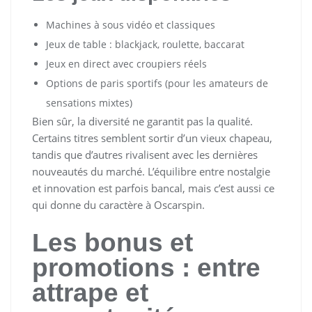
Machines à sous vidéo et classiques
Jeux de table : blackjack, roulette, baccarat
Jeux en direct avec croupiers réels
Options de paris sportifs (pour les amateurs de
sensations mixtes)
Bien sûr, la diversité ne garantit pas la qualité.
Certains titres semblent sortir d’un vieux chapeau,
tandis que d’autres rivalisent avec les dernières
nouveautés du marché. L’équilibre entre nostalgie
et innovation est parfois bancal, mais c’est aussi ce
qui donne du caractère à Oscarspin.
Les bonus et
promotions : entre
attrape et