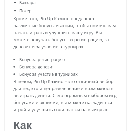
Баккара
Покер
Кроме того, Pin Up Казино предлагает
различные бонусы и акции, чтобы помочь вам
начать играть и улучшить вашу игру. Вы
можете получать бонусы за регистрацию, за
депозит и за участие в турнирах.
Бонус за регистрацию
Бонус за депозит
Бонус за участие в турнирах
В целом, Pin Up Казино – это отличный выбор
для тех, кто ищет развлечение и возможность
выиграть деньги. С его огромным выбором игр,
бонусами и акциями, вы можете насладиться
игрой и улучшить свои шансы на выигрыш.
Как