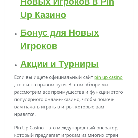
Новых Игроков в Pin
Up Казино
Бонус для Новых
Игроков
Акции и Турниры
Если вы ищете официальный сайт
pin up casino
, то вы на правом пути. В этом обзоре мы
рассмотрим все преимущества и функции этого
популярного онлайн-казино, чтобы помочь
вам начать играть в игры, которые вам
нравятся.
Pin Up Casino – это международный оператор,
который предлагает игрокам из многих стран