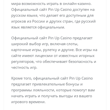
мира возможность играть в онлайн-казино.
Официальный сайт Pin Up Casino доступен на
русском языке, что делает его доступным для
игроков из России и других стран, где русский
язык является официальным.
Официальный сайт Pin Up Casino предлагает
широкий выбор игр, включая слоты,
карточные игры, рулетку и другие. Все игры на
сайте имеют лицензии от известных игорных
регуляторов, что обеспечивает безопасность и
честность игр.
Кроме того, официальный сайт Pin Up Casino
предлагает привлекательные бонусы и
программы лояльности, которые помогут вам
начать играть и получать выгоды из вашего
игрового времени.