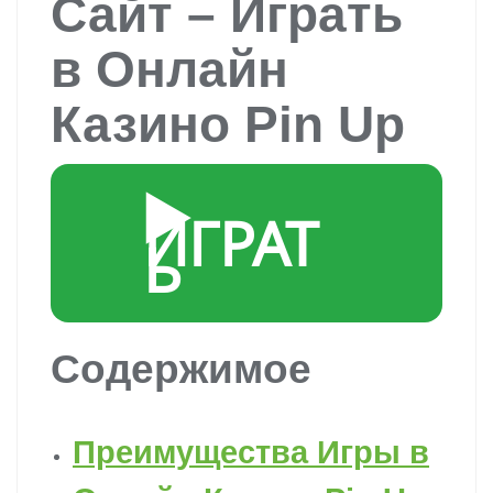
Сайт – Играть
в Онлайн
Казино Pin Up
▶️
ИГРАТ
Ь
Содержимое
Преимущества Игры в