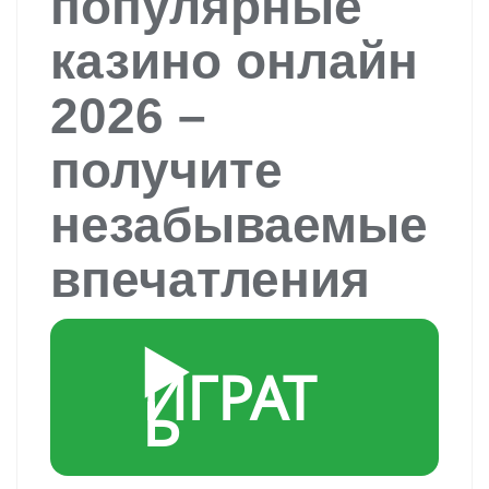
популярные
казино онлайн
2026 –
получите
незабываемые
впечатления
▶️
ИГРАТ
Ь