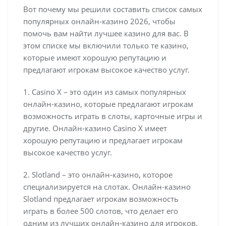
Вот почему мы решили составить список самых
популярных онлайн-казино 2026, чтобы
помочь вам найти лучшее казино для вас. В
этом списке мы включили только те казино,
которые имеют хорошую репутацию и
предлагают игрокам высокое качество услуг.
1. Casino X – это один из самых популярных
онлайн-казино, которые предлагают игрокам
возможность играть в слоты, карточные игры и
другие. Онлайн-казино Casino X имеет
хорошую репутацию и предлагает игрокам
высокое качество услуг.
2. Slotland – это онлайн-казино, которое
специализируется на слотах. Онлайн-казино
Slotland предлагает игрокам возможность
играть в более 500 слотов, что делает его
одним из лучших онлайн-казино для игроков,