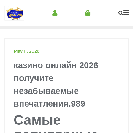
May 11, 2026
казино онлайн 2026
получите
незабываемые
впечатления.989
Самые