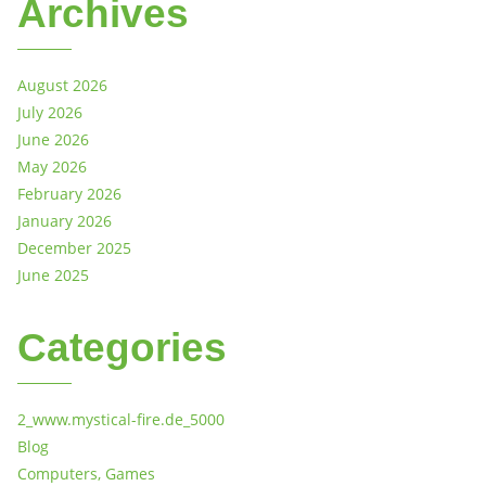
Archives
August 2026
July 2026
June 2026
May 2026
February 2026
January 2026
December 2025
June 2025
Categories
2_www.mystical-fire.de_5000
Blog
Computers, Games