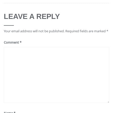
LEAVE A REPLY
Your email address will not be published.
Required fields are marked
*
Comment
*
Name
*