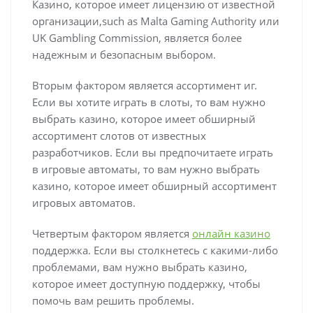
Казино, которое имеет лицензию от известной
организации,such as Malta Gaming Authority или
UK Gambling Commission, является более
надежным и безопасным выбором.
Вторым фактором является ассортимент иг.
Если вы хотите играть в слоты, то вам нужно
выбрать казино, которое имеет обширный
ассортимент слотов от известных
разработчиков. Если вы предпочитаете играть
в игровые автоматы, то вам нужно выбрать
казино, которое имеет обширный ассортимент
игровых автоматов.
Четвертым фактором является
онлайн казино
поддержка. Если вы столкнетесь с какими-либо
проблемами, вам нужно выбрать казино,
которое имеет доступную поддержку, чтобы
помочь вам решить проблемы.