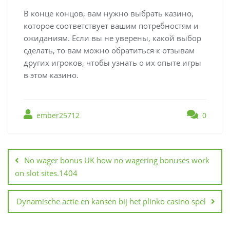
В конце концов, вам нужно выбрать казино,
которое соответствует вашим потребностям и
ожиданиям. Если вы не уверены, какой выбор
сделать, то вам можно обратиться к отзывам
других игроков, чтобы узнать о их опыте игры
в этом казино.
ember25712
0
No wager bonus UK how no wagering bonuses work
on slot sites.1404
Dynamische actie en kansen bij het plinko casino spel