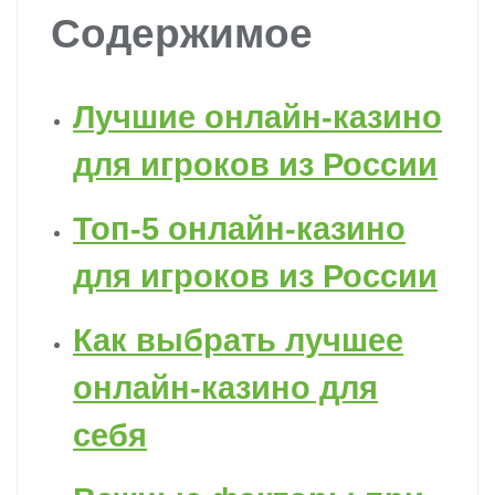
Содержимое
Лучшие онлайн-казино
для игроков из России
Топ-5 онлайн-казино
для игроков из России
Как выбрать лучшее
онлайн-казино для
себя