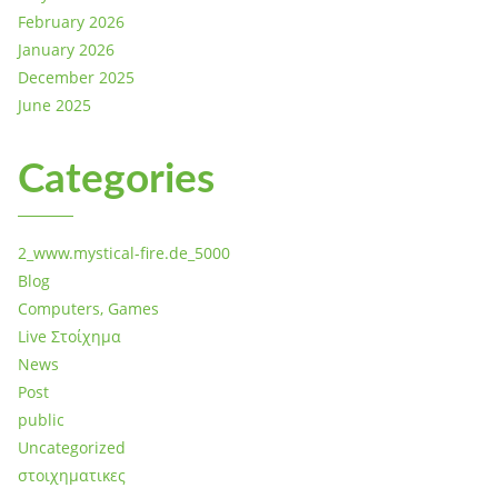
February 2026
January 2026
December 2025
June 2025
Categories
2_www.mystical-fire.de_5000
Blog
Computers, Games
Live Στοίχημα
News
Post
public
Uncategorized
στοιχηματικες