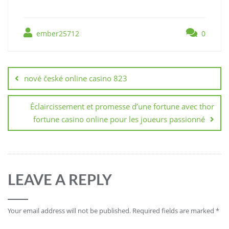
ember25712
0
nové české online casino 823
Éclaircissement et promesse d’une fortune avec thor
fortune casino online pour les joueurs passionné
LEAVE A REPLY
Your email address will not be published.
Required fields are marked
*