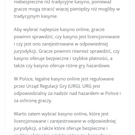
niebezpieczne niż tradycyjne kasyno, ponieważ
gracze mogą stracić więcej pieniędzy niż mogliby w
tradycyjnym kasynie.
Aby wybrać najlepsze kasyno online, gracze
powinni sprawdzić, czy kasyno jest licencjonowane
i czy jest ono zarejestrowane w odpowiedniej
jurysdykcji. Gracze powinni również sprawdzić, czy
kasyno oferuje bezpieczne i szybkie płatności, a
także czy kasyno oferuje różne gry hazardowe.
W Polsce, legalne kasyno online jest regulowane
przez Urząd Regulacji Gry (URG). URG jest
odpowiedzialny za nadzór nad hazardem w Polsce i
za ochronę graczy.
Warto zatem wybrać kasyno online, które jest
licencjonowane i zarejestrowane w odpowiedniej
jurysdykcji, a także które oferuje bezpieczne i