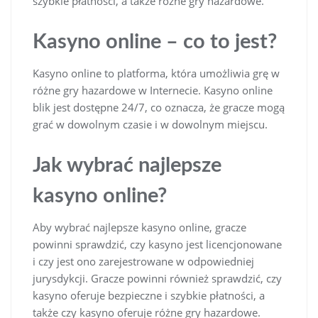
szybkie płatności, a także różne gry hazardowe.
Kasyno online – co to jest?
Kasyno online to platforma, która umożliwia grę w
różne gry hazardowe w Internecie. Kasyno online
blik jest dostępne 24/7, co oznacza, że gracze mogą
grać w dowolnym czasie i w dowolnym miejscu.
Jak wybrać najlepsze
kasyno online?
Aby wybrać najlepsze kasyno online, gracze
powinni sprawdzić, czy kasyno jest licencjonowane
i czy jest ono zarejestrowane w odpowiedniej
jurysdykcji. Gracze powinni również sprawdzić, czy
kasyno oferuje bezpieczne i szybkie płatności, a
także czy kasyno oferuje różne gry hazardowe.