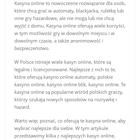
Kasyna online to nowoczesne rozwiązanie dla osób,
które chcą grać w automaty, blackjacka, ruletkę lub
inne gry hazardowe, ale nie mogą lub nie chcą
wyjść z domu. Kasyna online oferują wiele korzyści,
w tym możliwość gry w dowolnym miejscu i w
dowolnym czasie, a także anonimowość i
bezpieczeństwo.
W Polsce istnieje wiele kasyn online, które są
legalne i licencjonowane. Najlepsze z nich to te,
które oferują kasyno online automaty, polskie
kasyno online, kasyno online blik, kasyno online. Te
kasyna online są popularne wśród polskich graczy,
którzy szukają nowych sposobów na rozrywkę i
hazard.
Warto więc poznać, co oferują te kasyna online, aby
wybrać najlepsze dla siebie. W tym artykule
przedstawimy kilka z najlepszych kasyn online,