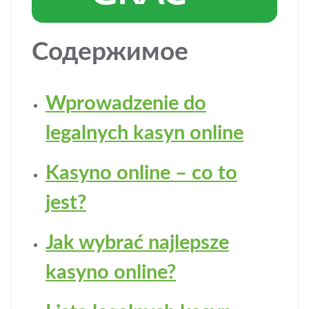
Содержимое
Wprowadzenie do
legalnych kasyn online
Kasyno online – co to
jest?
Jak wybrać najlepsze
kasyno online?