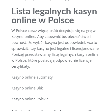
Lista legalnych kasyn
online w Polsce
W Polsce coraz więcej osób decyduje się na grę w
kasyno online. Aby zapewnić bezpieczeństwo i
pewność, że wybór kasyna jest odpowiedni, warto
sprawdzić, czy kasyno jest legalne i licencjonowane.
Poniżej przedstawiamy listę legalnych kasyn online
w Polsce, które posiadają odpowiednie licencje i
certyfikaty.
Kasyno online automaty
Kasyno online Blik
Kasyno online Polskie