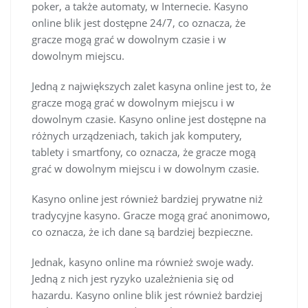
poker, a także automaty, w Internecie. Kasyno
online blik jest dostępne 24/7, co oznacza, że
gracze mogą grać w dowolnym czasie i w
dowolnym miejscu.
Jedną z największych zalet kasyna online jest to, że
gracze mogą grać w dowolnym miejscu i w
dowolnym czasie. Kasyno online jest dostępne na
różnych urządzeniach, takich jak komputery,
tablety i smartfony, co oznacza, że gracze mogą
grać w dowolnym miejscu i w dowolnym czasie.
Kasyno online jest również bardziej prywatne niż
tradycyjne kasyno. Gracze mogą grać anonimowo,
co oznacza, że ich dane są bardziej bezpieczne.
Jednak, kasyno online ma również swoje wady.
Jedną z nich jest ryzyko uzależnienia się od
hazardu. Kasyno online blik jest również bardziej