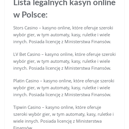
Lista legalnych kasyn online
w Polsce:
Stors Casino – kasyno online, które oferuje szeroki
wybór gier, w tym automaty, kasy, ruletke i wiele
innych. Posiada licencję z Ministerstwa Finansów.
LV Bet Casino – kasyno online, które oferuje szeroki
wybór gier, w tym automaty, kasy, ruletke i wiele
innych. Posiada licencję z Ministerstwa Finansów.
Platin Casino – kasyno online, które oferuje szeroki
wybór gier, w tym automaty, kasy, ruletke i wiele
innych. Posiada licencję z Ministerstwa Finansów.
Tipwin Casino – kasyno online, które oferuje
szeroki wybór gier, w tym automaty, kasy, ruletke i
wiele innych. Posiada licencję z Ministerstwa
Finansów.