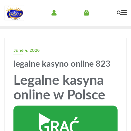
June 4, 2026
legalne kasyno online 823
Legalne kasyna
online w Polsce
▶️
GRAĆ