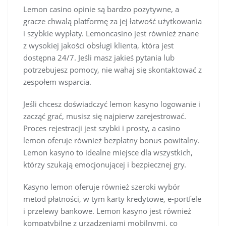
Lemon casino opinie są bardzo pozytywne, a
gracze chwalą platformę za jej łatwość użytkowania
i szybkie wypłaty. Lemoncasino jest również znane
z wysokiej jakości obsługi klienta, która jest
dostępna 24/7. Jeśli masz jakieś pytania lub
potrzebujesz pomocy, nie wahaj się skontaktować z
zespołem wsparcia.
Jeśli chcesz doświadczyć lemon kasyno logowanie i
zacząć grać, musisz się najpierw zarejestrować.
Proces rejestracji jest szybki i prosty, a casino
lemon oferuje również bezpłatny bonus powitalny.
Lemon kasyno to idealne miejsce dla wszystkich,
którzy szukają emocjonującej i bezpiecznej gry.
Kasyno lemon oferuje również szeroki wybór
metod płatności, w tym karty kredytowe, e-portfele
i przelewy bankowe. Lemon kasyno jest również
kompatybilne z urządzeniami mobilnymi, co