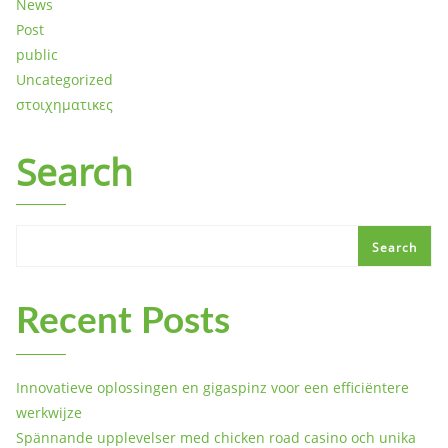
News
Post
public
Uncategorized
στοιχηματικες
Search
Search
Recent Posts
Innovatieve oplossingen en gigaspinz voor een efficiëntere
werkwijze
Spännande upplevelser med chicken road casino och unika