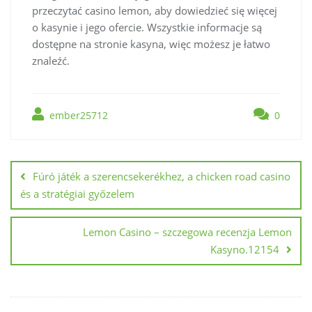
przeczytać casino lemon, aby dowiedzieć się więcej
o kasynie i jego ofercie. Wszystkie informacje są
dostępne na stronie kasyna, więc możesz je łatwo
znaleźć.
ember25712
0
Fúró játék a szerencsekerékhez, a chicken road casino
és a stratégiai győzelem
Lemon Casino – szczegowa recenzja Lemon
Kasyno.12154