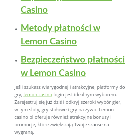
Casino
Metody płatności w
Lemon Casino
Bezpieczeństwo płatności
w Lemon Casino
Jeśli szukasz wiarygodnej i atrakcyjnej platformy do
gry,
lemon casino
login jest idealnym wyborem.
Zarejestruj się już dziś i odkryj szeroki wybór gier,
w tym sloty, gry stołowe i gry na żywo. Lemon
casino pl oferuje również atrakcyjne bonusy i
promocje, które zwiększają Twoje szanse na
wygraną.