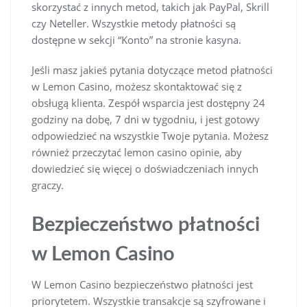
skorzystać z innych metod, takich jak PayPal, Skrill
czy Neteller. Wszystkie metody płatności są
dostępne w sekcji “Konto” na stronie kasyna.
Jeśli masz jakieś pytania dotyczące metod płatności
w Lemon Casino, możesz skontaktować się z
obsługą klienta. Zespół wsparcia jest dostępny 24
godziny na dobę, 7 dni w tygodniu, i jest gotowy
odpowiedzieć na wszystkie Twoje pytania. Możesz
również przeczytać lemon casino opinie, aby
dowiedzieć się więcej o doświadczeniach innych
graczy.
Bezpieczeństwo płatności
w Lemon Casino
W Lemon Casino bezpieczeństwo płatności jest
priorytetem. Wszystkie transakcje są szyfrowane i