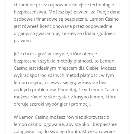
chronione przez najnowocześniejsze technologie
bezpieczeństwa. Możesz być pewien, że Twoje dane
osobowe i finansowe są bezpieczne. Lemon Casino
jest również licencjonowane przez odpowiednie
organy, co gwarantuje, że kasyno działa zgodnie z
prawem.
Jeśli chcesz grać w kasynie, które oferuje
bezpieczne i szybkie metody płatności, to Lemon
Casino jest idealnym miejscem dla Ciebie. Możesz
wybrać spośród różnych metod płatności, w tym
lemon casyno, i cieszyć się grą w kasynie bez
żadnych problemów. Pamiętaj, że w Lemon Casino
możesz również skorzystać z kasyno lemon, które
oferuje szeroki wybór gier i promocji.
W Lemon Casino możesz również skorzystać z
lemon casino logowanie, aby szybko i bezpiecznie
zalogować się do swojego konta. Możesz również