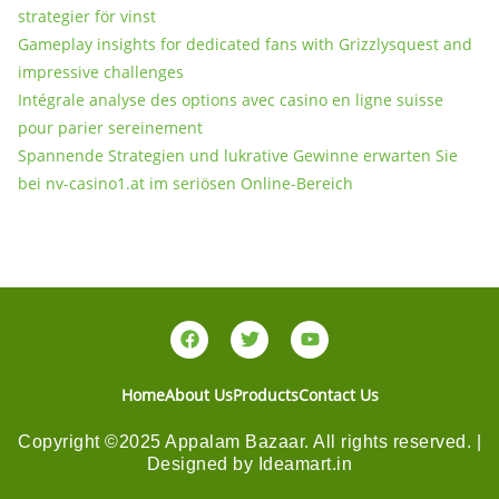
strategier för vinst
Gameplay insights for dedicated fans with Grizzlysquest and
impressive challenges
Intégrale analyse des options avec casino en ligne suisse
pour parier sereinement
Spannende Strategien und lukrative Gewinne erwarten Sie
bei nv-casino1.at im seriösen Online-Bereich
Home
About Us
Products
Contact Us
Copyright ©2025 Appalam Bazaar. All rights reserved. |
Designed by
Ideamart.in