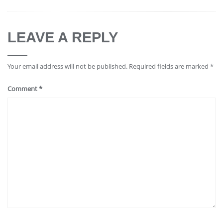
LEAVE A REPLY
Your email address will not be published.
Required fields are marked
*
Comment
*