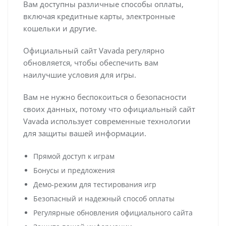
Вам доступны различные способы оплаты,
включая кредитные карты, электронные
кошельки и другие.
Официальный сайт Vavada регулярно
обновляется, чтобы обеспечить вам
наилучшие условия для игры.
Вам не нужно беспокоиться о безопасности
своих данных, потому что официальный сайт
Vavada использует современные технологии
для защиты вашей информации.
Прямой доступ к играм
Бонусы и предложения
Демо-режим для тестирования игр
Безопасный и надежный способ оплаты
Регулярные обновления официального сайта