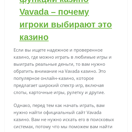
Vavada – почему
игроки выбирают это
казино
Если вы ищете надежное и проверенное
казино, где можно играть в любимые игры и
выиграть реальные деньги, то вам нужно
обратить внимание на Vavada казино. Это
популярное онлайн-казино, которое
предлагает широкий спектр игр, включая
слоты, карточные игры, рулетку и другие.
Однако, перед тем как начать играть, вам
нужно найти официальный сайт Vavada
казино. Вам не нужно искать его в поисковых
системах, потому что мы поможем вам найти