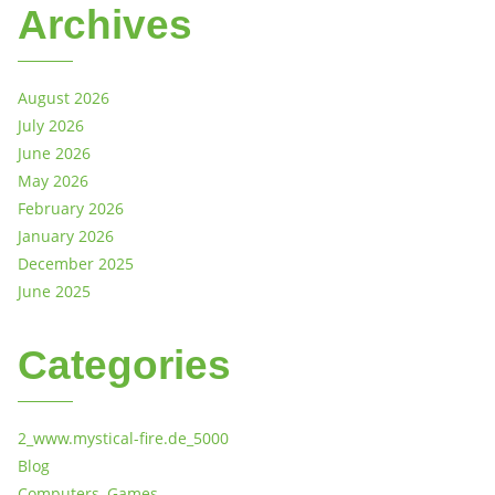
Archives
August 2026
July 2026
June 2026
May 2026
February 2026
January 2026
December 2025
June 2025
Categories
2_www.mystical-fire.de_5000
Blog
Computers, Games