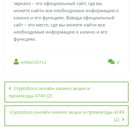
зеркало – это официальный сайт, где вы
можете найти все необходимые информацию о
казино и его функциях. Вавада официальный
сайт – это место, где вы можете найти все
необходимые информацию о казино и его
функциях.
ember25712
0
Cryptoboss онлайн казино акции и
промокоды.4744 (2)
Cryptoboss онлайн казино акции и промокоды.4249
(2)