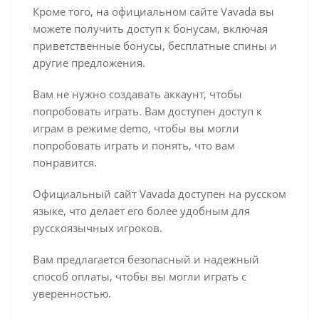
Кроме того, на официальном сайте Vavada вы
можете получить доступ к бонусам, включая
приветственные бонусы, бесплатные спины и
другие предложения.
Вам не нужно создавать аккаунт, чтобы
попробовать играть. Вам доступен доступ к
играм в режиме demo, чтобы вы могли
попробовать играть и понять, что вам
понравится.
Официальный сайт Vavada доступен на русском
языке, что делает его более удобным для
русскоязычных игроков.
Вам предлагается безопасный и надежный
способ оплаты, чтобы вы могли играть с
уверенностью.