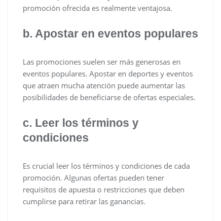
promoción ofrecida es realmente ventajosa.
b. Apostar en eventos populares
Las promociones suelen ser más generosas en
eventos populares. Apostar en deportes y eventos
que atraen mucha atención puede aumentar las
posibilidades de beneficiarse de ofertas especiales.
c. Leer los términos y
condiciones
Es crucial leer los términos y condiciones de cada
promoción. Algunas ofertas pueden tener
requisitos de apuesta o restricciones que deben
cumplirse para retirar las ganancias.