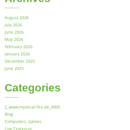
August 2026
July 2026
June 2026
May 2026
February 2026
January 2026
December 2025
June 2025
Categories
2_www.mystical-fire.de_5000
Blog
Computers, Games
Live Στοίχημα