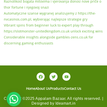
Raznolikost bogata mitovima i vjerovanja donosi nove priče o
thor fortune i njegovoj snazi
Automatyczne szanse wygranej analizujemy z https://the-
nvcasinos.com.pl, wybierając najlepsze strategie gry
Vibrant spins from beginner luck to expert play through
https://slotmonster-unitedkingdom.co.uk unlock exciting wins
Considerable insights alongside gambles-zens.co.uk for
discerning gaming enthusiasts
Home
About Us
Products
Contact Us
Copyright ©2025 Appalam Bazaar. All rights reserved. |
Designed by
Ideamart.in