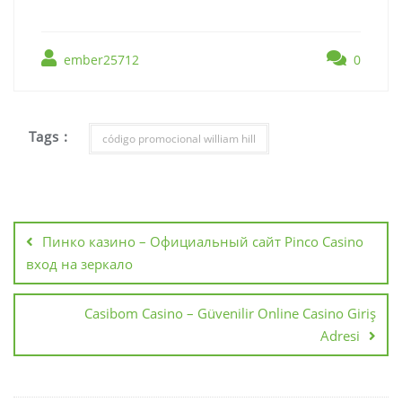
ember25712
0
Tags :
código promocional william hill
Пинко казино – Официальный сайт Pinco Casino
вход на зеркало
Casibom Casino – Güvenilir Online Casino Giriş
Adresi