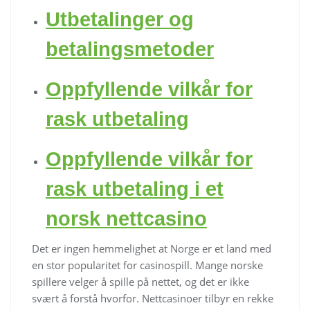
Utbetalinger og
betalingsmetoder
Oppfyllende vilkår for
rask utbetaling
Oppfyllende vilkår for
rask utbetaling i et
norsk nettcasino
Det er ingen hemmelighet at Norge er et land med
en stor popularitet for casinospill. Mange norske
spillere velger å spille på nettet, og det er ikke
svært å forstå hvorfor. Nettcasinoer tilbyr en rekke