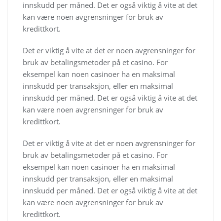
innskudd per måned. Det er også viktig å vite at det
kan være noen avgrensninger for bruk av
kredittkort.
Det er viktig å vite at det er noen avgrensninger for
bruk av betalingsmetoder på et casino. For
eksempel kan noen casinoer ha en maksimal
innskudd per transaksjon, eller en maksimal
innskudd per måned. Det er også viktig å vite at det
kan være noen avgrensninger for bruk av
kredittkort.
Det er viktig å vite at det er noen avgrensninger for
bruk av betalingsmetoder på et casino. For
eksempel kan noen casinoer ha en maksimal
innskudd per transaksjon, eller en maksimal
innskudd per måned. Det er også viktig å vite at det
kan være noen avgrensninger for bruk av
kredittkort.