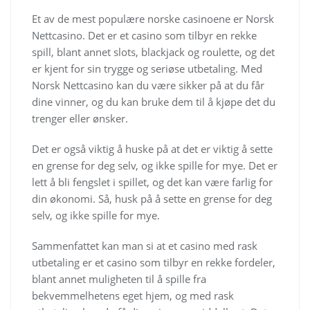
Et av de mest populære norske casinoene er Norsk
Nettcasino. Det er et casino som tilbyr en rekke
spill, blant annet slots, blackjack og roulette, og det
er kjent for sin trygge og seriøse utbetaling. Med
Norsk Nettcasino kan du være sikker på at du får
dine vinner, og du kan bruke dem til å kjøpe det du
trenger eller ønsker.
Det er også viktig å huske på at det er viktig å sette
en grense for deg selv, og ikke spille for mye. Det er
lett å bli fengslet i spillet, og det kan være farlig for
din økonomi. Så, husk på å sette en grense for deg
selv, og ikke spille for mye.
Sammenfattet kan man si at et casino med rask
utbetaling er et casino som tilbyr en rekke fordeler,
blant annet muligheten til å spille fra
bekvemmelhetens eget hjem, og med rask