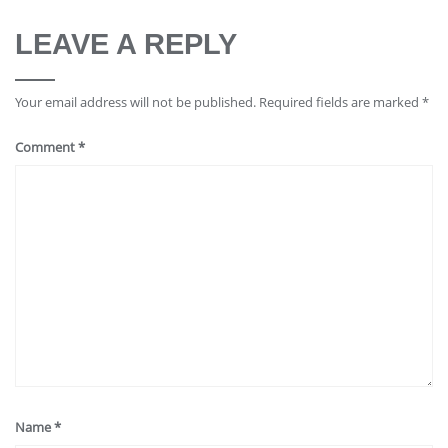
LEAVE A REPLY
Your email address will not be published.
Required fields are marked
*
Comment
*
Name
*