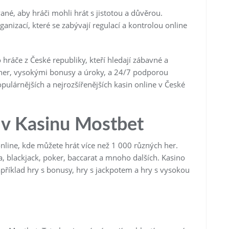
ané, aby hráči mohli hrát s jistotou a důvěrou.
nizací, které se zabývají regulací a kontrolou online
hráče z České republiky, kteří hledají zábavné a
 her, vysokými bonusy a úroky, a 24/7 podporou
ulárnějších a nejrozšířenějších kasin online v České
 v Kasinu Mostbet
nline, kde můžete hrát více než 1 000 různých her.
a, blackjack, poker, baccarat a mnoho dalších. Kasino
například hry s bonusy, hry s jackpotem a hry s vysokou