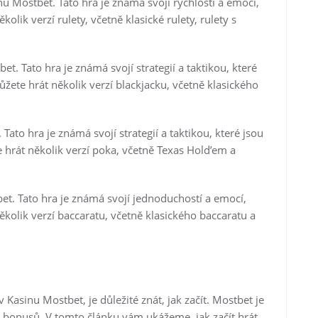
nu Mostbet. Tato hra je známá svojí rychlostí a emocí,
olik verzí rulety, včetně klasické rulety, rulety s
et. Tato hra je známá svojí strategií a taktikou, které
žete hrát několik verzí blackjacku, včetně klasického
Tato hra je známá svojí strategií a taktikou, které jsou
 hrát několik verzí poka, včetně Texas Hold’em a
bet. Tato hra je známá svojí jednoduchostí a emocí,
ěkolik verzí baccaratu, včetně klasického baccaratu a
v Kasinu Mostbet, je důležité znát, jak začít. Mostbet je
 a bonusů. V tomto článku vám ukážeme, jak začít hrát