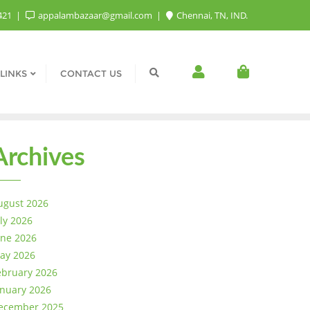
421
appalambazaar@gmail.com
Chennai, TN, IND.
LINKS
CONTACT US
Archives
ugust 2026
uly 2026
une 2026
ay 2026
ebruary 2026
anuary 2026
ecember 2025