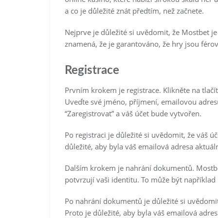
a co je důležité znát předtím, než začnete.
Nejprve je důležité si uvědomit, že Mostbet je
znamená, že je garantováno, že hry jsou férov
Registrace
Prvním krokem je registrace. Klikněte na tlačí
Uveďte své jméno, příjmení, emailovou adresu 
“Zaregistrovat” a váš účet bude vytvořen.
Po registraci je důležité si uvědomit, že váš 
důležité, aby byla váš emailová adresa aktuální
Dalším krokem je nahrání dokumentů. Mostbet
potvrzují vaši identitu. To může být napříkla
Po nahrání dokumentů je důležité si uvědomit
Proto je důležité, aby byla váš emailová adresa