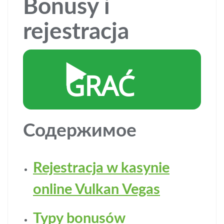
Bonusy i
rejestracja
▶️
GRAĆ
Содержимое
Rejestracja w kasynie
online Vulkan Vegas
Typy bonusów