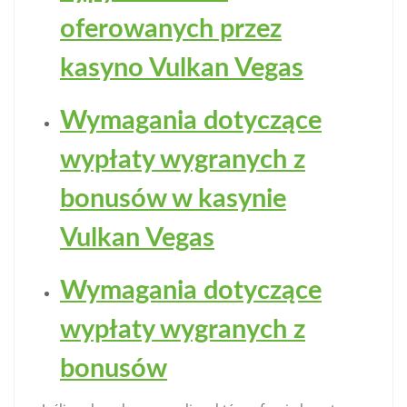
oferowanych przez
kasyno Vulkan Vegas
Wymagania dotyczące
wypłaty wygranych z
bonusów w kasynie
Vulkan Vegas
Wymagania dotyczące
wypłaty wygranych z
bonusów