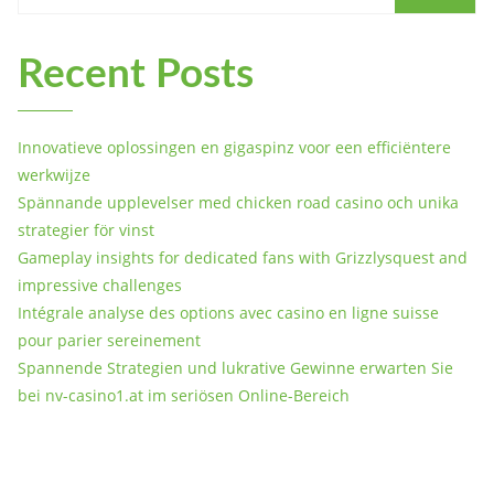
Recent Posts
Innovatieve oplossingen en gigaspinz voor een efficiëntere
werkwijze
Spännande upplevelser med chicken road casino och unika
strategier för vinst
Gameplay insights for dedicated fans with Grizzlysquest and
impressive challenges
Intégrale analyse des options avec casino en ligne suisse
pour parier sereinement
Spannende Strategien und lukrative Gewinne erwarten Sie
bei nv-casino1.at im seriösen Online-Bereich