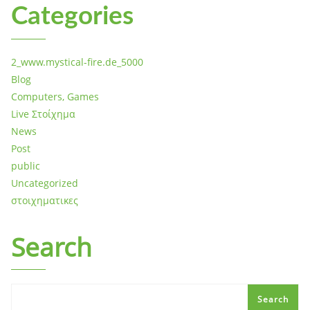
Categories
2_www.mystical-fire.de_5000
Blog
Computers, Games
Live Στοίχημα
News
Post
public
Uncategorized
στοιχηματικες
Search
Search