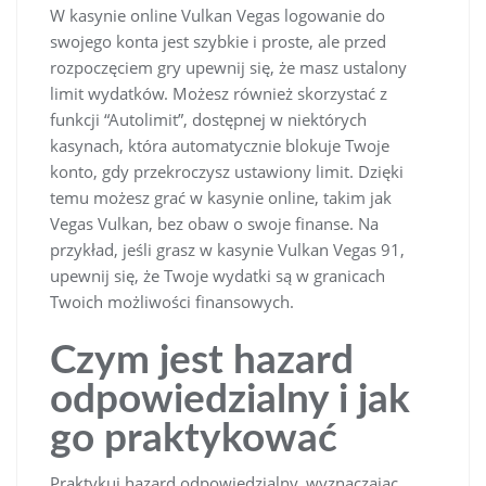
W kasynie online Vulkan Vegas logowanie do
swojego konta jest szybkie i proste, ale przed
rozpoczęciem gry upewnij się, że masz ustalony
limit wydatków. Możesz również skorzystać z
funkcji “Autolimit”, dostępnej w niektórych
kasynach, która automatycznie blokuje Twoje
konto, gdy przekroczysz ustawiony limit. Dzięki
temu możesz grać w kasynie online, takim jak
Vegas Vulkan, bez obaw o swoje finanse. Na
przykład, jeśli grasz w kasynie Vulkan Vegas 91,
upewnij się, że Twoje wydatki są w granicach
Twoich możliwości finansowych.
Czym jest hazard
odpowiedzialny i jak
go praktykować
Praktykuj hazard odpowiedzialny, wyznaczając