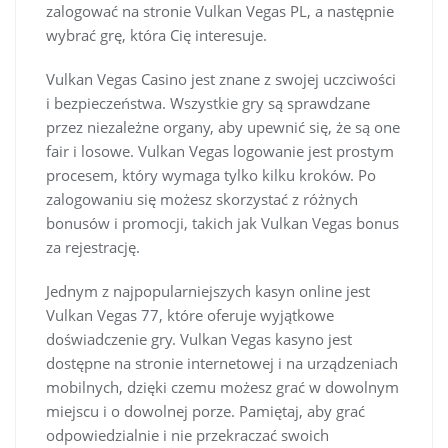
zalogować na stronie Vulkan Vegas PL, a następnie
wybrać grę, która Cię interesuje.
Vulkan Vegas Casino jest znane z swojej uczciwości
i bezpieczeństwa. Wszystkie gry są sprawdzane
przez niezależne organy, aby upewnić się, że są one
fair i losowe. Vulkan Vegas logowanie jest prostym
procesem, który wymaga tylko kilku kroków. Po
zalogowaniu się możesz skorzystać z różnych
bonusów i promocji, takich jak Vulkan Vegas bonus
za rejestrację.
Jednym z najpopularniejszych kasyn online jest
Vulkan Vegas 77, które oferuje wyjątkowe
doświadczenie gry. Vulkan Vegas kasyno jest
dostępne na stronie internetowej i na urządzeniach
mobilnych, dzięki czemu możesz grać w dowolnym
miejscu i o dowolnej porze. Pamiętaj, aby grać
odpowiedzialnie i nie przekraczać swoich