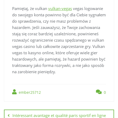
Pamiętaj, że vulkan
vulkan-vegas
vegas logowanie
do swojego konta powinno być dla Ciebie sygnałem
do sprawdzenia, czy nie masz problemów z
hazardem. Jeśli zauważysz, że Twoje zachowania
stają się coraz bardziej uzależnione, powinieneś
rozważyć ograniczenie czasu spędzanego w vulkan
vegas casino lub całkowite zaprzestanie gry. Vulkan
vegas to kasyno online, które oferuje wiele gier
hazardowych, ale pamiętaj, że hazard powinien być
traktowany jako forma rozrywki, a nie jako sposób
na zarobienie pieniędzy.
ember25712
0
Intéressant avantage et qualité paris sportif en ligne