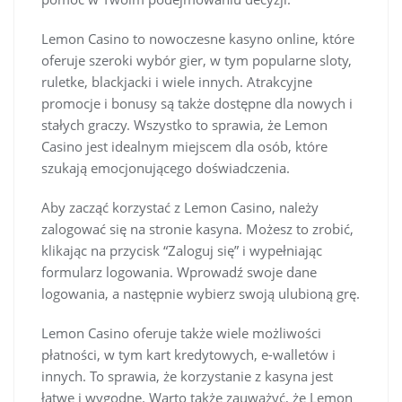
Lemon Casino to nowoczesne kasyno online, które
oferuje szeroki wybór gier, w tym popularne sloty,
ruletke, blackjacki i wiele innych. Atrakcyjne
promocje i bonusy są także dostępne dla nowych i
stałych graczy. Wszystko to sprawia, że Lemon
Casino jest idealnym miejscem dla osób, które
szukają emocjonującego doświadczenia.
Aby zacząć korzystać z Lemon Casino, należy
zalogować się na stronie kasyna. Możesz to zrobić,
klikając na przycisk “Zaloguj się” i wypełniając
formularz logowania. Wprowadź swoje dane
logowania, a następnie wybierz swoją ulubioną grę.
Lemon Casino oferuje także wiele możliwości
płatności, w tym kart kredytowych, e-walletów i
innych. To sprawia, że korzystanie z kasyna jest
łatwe i wygodne. Warto także zauważyć, że Lemon