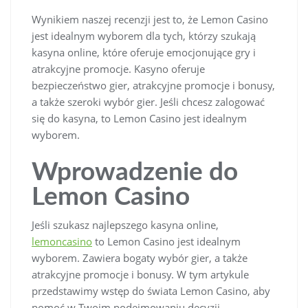
Wynikiem naszej recenzji jest to, że Lemon Casino
jest idealnym wyborem dla tych, którzy szukają
kasyna online, które oferuje emocjonujące gry i
atrakcyjne promocje. Kasyno oferuje
bezpieczeństwo gier, atrakcyjne promocje i bonusy,
a także szeroki wybór gier. Jeśli chcesz zalogować
się do kasyna, to Lemon Casino jest idealnym
wyborem.
Wprowadzenie do
Lemon Casino
Jeśli szukasz najlepszego kasyna online,
lemoncasino
to Lemon Casino jest idealnym
wyborem. Zawiera bogaty wybór gier, a także
atrakcyjne promocje i bonusy. W tym artykule
przedstawimy wstęp do świata Lemon Casino, aby
pomoć w Twoim podejmowaniu decyzji.