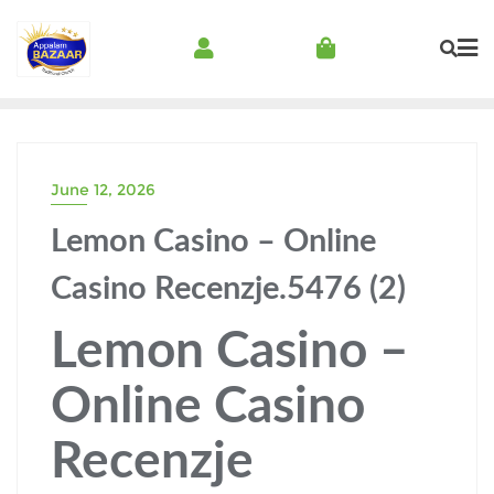
June 12, 2026
Lemon Casino – Online
Casino Recenzje.5476 (2)
Lemon Casino –
Online Casino
Recenzje