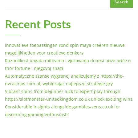
Search
Recent Posts
Innovatieve toepassingen rond spin maya creëren nieuwe
mogelijkheden voor creatieve denkers
Raznolikost bogata mitovima i vjerovanja donosi nove priče o
thor fortune i njegovoj snazi
Automatyczne szanse wygranej analizujemy z https://the-
nvcasinos.com.pl, wybierając najlepsze strategie gry
Vibrant spins from beginner luck to expert play through
https://slotmonster-unitedkingdom.co.uk unlock exciting wins
Considerable insights alongside gambles-zens.co.uk for
discerning gaming enthusiasts