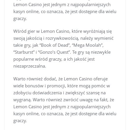
Lemon Casino jest jednym z najpopularniejszych
kasyn online, co oznacza, że jest dostępne dla wielu
graczy.
Wśród gier w Lemon Casino, które wyróżniają się
swoją jakością i rozrywkowością, należy wymienić
takie gry, jak “Book of Dead”, “Mega Moolah”,
“Starburst” i “Gonzo’s Quest”. Te gry są niezwykle
popularne wśród graczy, a ich jakość jest
niezaprzeczalna.
Warto również dodać, że Lemon Casino oferuje
wiele bonusów i promocji, które mogą pomóc w
zdobyciu doświadczenia i zwiększyć szansę na
wygraną. Warto również zwrócić uwagę na fakt, że
Lemon Casino jest jednym z najpopularniejszych
kasyn online, co oznacza, że jest dostępne dla wielu
graczy.