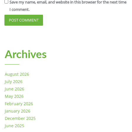
Save my name, email, and website in this browser for the next time
I comment.
Archives
August 2026
July 2026
June 2026
May 2026
February 2026
January 2026
December 2025
June 2025