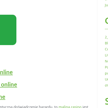
J
2
B
C
L
N
P
nline
p
U
online
σ
ine
tentyczną doświadczenie hazardu, to
malina casino
jest