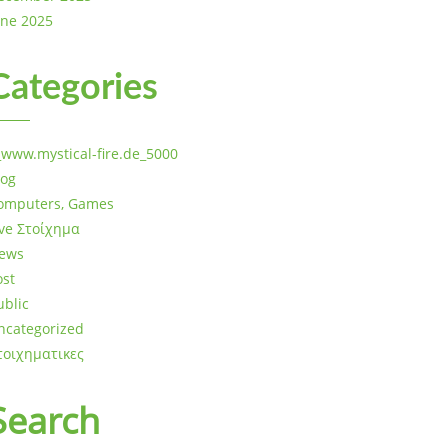
une 2025
Categories
_www.mystical-fire.de_5000
log
omputers, Games
ive Στοίχημα
ews
ost
ublic
ncategorized
τοιχηματικες
Search