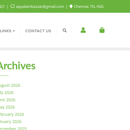
421
appalambazaar@gmail.com
Chennai, TN, IND.
LINKS
CONTACT US
Archives
ugust 2026
uly 2026
une 2026
ay 2026
ebruary 2026
anuary 2026
ecember 2025