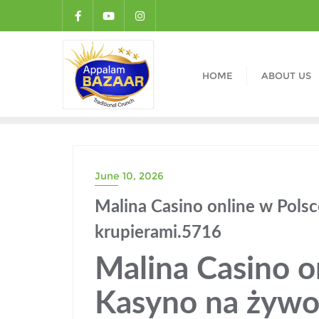
HOME
ABOUT US
June 10, 2026
Malina Casino online w Pols
krupierami.5716
Malina Casino o
Kasyno na żywo