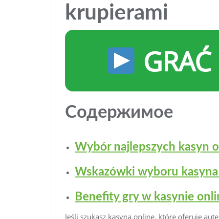
krupierami
GRAĆ
Содержимое
Wybór najlepszych kasyn o
Wskazówki wyboru kasyna 
Benefity gry w kasynie onl
Jeśli szukasz kasyna online, które oferuje au