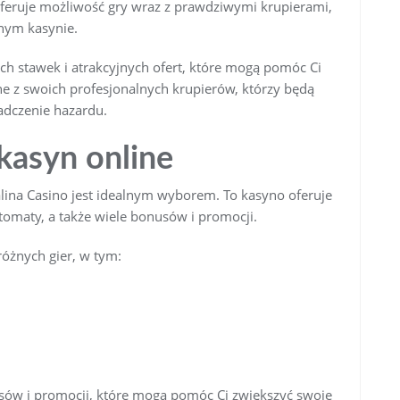
feruje możliwość gry wraz z prawdziwymi krupierami,
znym kasynie.
ch stawek i atrakcyjnych ofert, które mogą pomóc Ci
ne z swoich profesjonalnych krupierów, którzy będą
adczenie hazardu.
kasyn online
Malina Casino jest idealnym wyborem. To kasyno oferuje
automaty, a także wiele bonusów i promocji.
óżnych gier, w tym:
usów i promocji, które mogą pomóc Ci zwiększyć swoje