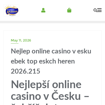
May 11, 2026
Nejlep online casino v esku
ebek top eskch heren
2026.215
Nejlepší online
casino v Česku –