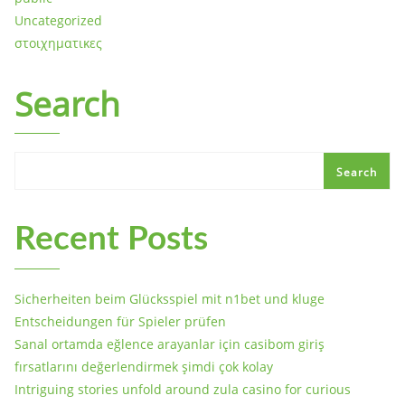
Uncategorized
στοιχηματικες
Search
Search
Recent Posts
Sicherheiten beim Glücksspiel mit n1bet und kluge
Entscheidungen für Spieler prüfen
Sanal ortamda eğlence arayanlar için casibom giriş
fırsatlarını değerlendirmek şimdi çok kolay
Intriguing stories unfold around zula casino for curious