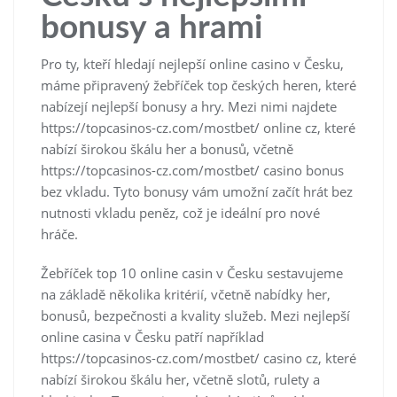
bonusy a hrami
Pro ty, kteří hledají nejlepší online casino v Česku,
máme připravený žebříček top českých heren, které
nabízejí nejlepší bonusy a hry. Mezi nimi najdete
https://topcasinos-cz.com/mostbet/ online cz, které
nabízí širokou škálu her a bonusů, včetně
https://topcasinos-cz.com/mostbet/ casino bonus
bez vkladu. Tyto bonusy vám umožní začít hrát bez
nutnosti vkladu peněz, což je ideální pro nové
hráče.
Žebříček top 10 online casin v Česku sestavujeme
na základě několika kritérií, včetně nabídky her,
bonusů, bezpečnosti a kvality služeb. Mezi nejlepší
online casina v Česku patří například
https://topcasinos-cz.com/mostbet/ casino cz, které
nabízí širokou škálu her, včetně slotů, rulety a