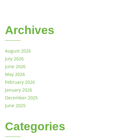
Archives
August 2026
July 2026
June 2026
May 2026
February 2026
January 2026
December 2025
June 2025
Categories