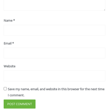
Name
*
Email
*
Website
Save my name, email, and website in this browser for the next time
I comment.