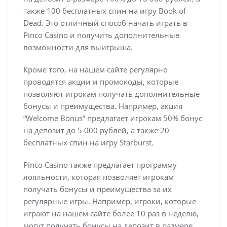
также 100 бесплатных спин на игру Book of
Dead. Это отличный способ начать играть в
Pinco Casino и получить дополнительные
возможности для выигрыша.
Кроме того, на нашем сайте регулярно
проводятся акции и промокоды, которые
позволяют игрокам получать дополнительные
бонусы и преимущества. Например, акция
“Welcome Bonus” предлагает игрокам 50% бонус
на депозит до 5 000 рублей, а также 20
бесплатных спин на игру Starburst.
Pinco Casino также предлагает программу
лояльности, которая позволяет игрокам
получать бонусы и преимущества за их
регулярные игры. Например, игроки, которые
играют на нашем сайте более 10 раз в неделю,
могут получать бонусы на депозит в размере