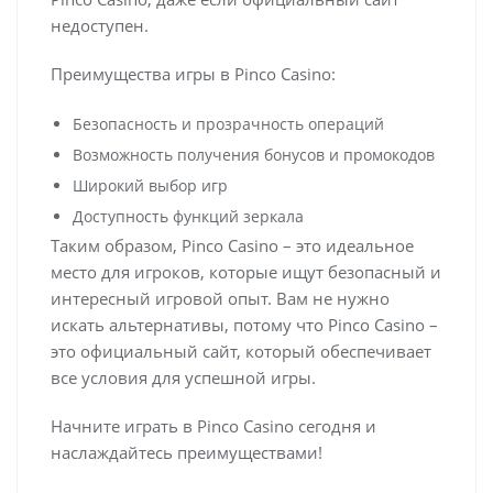
недоступен.
Преимущества игры в Pinco Casino:
Безопасность и прозрачность операций
Возможность получения бонусов и промокодов
Широкий выбор игр
Доступность функций зеркала
Таким образом, Pinco Casino – это идеальное
место для игроков, которые ищут безопасный и
интересный игровой опыт. Вам не нужно
искать альтернативы, потому что Pinco Casino –
это официальный сайт, который обеспечивает
все условия для успешной игры.
Начните играть в Pinco Casino сегодня и
наслаждайтесь преимуществами!