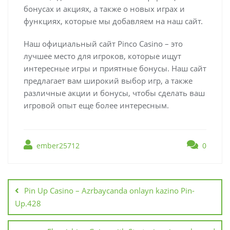
бонусах и акциях, а также о новых играх и
функциях, которые мы добавляем на наш сайт.
Наш официальный сайт Pinco Casino – это
лучшее место для игроков, которые ищут
интересные игры и приятные бонусы. Наш сайт
предлагает вам широкий выбор игр, а также
различные акции и бонусы, чтобы сделать ваш
игровой опыт еще более интересным.
ember25712
0
Pin Up Casino – Azrbaycanda onlayn kazino Pin-
Up.428