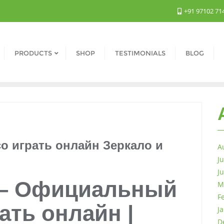
+91 97102 71
PRODUCTS
SHOP
TESTIMONIALS
BLOG
o играть онлайн Зеркало и
A
J
J
 – Официальный
M
F
ать онлайн |
J
D