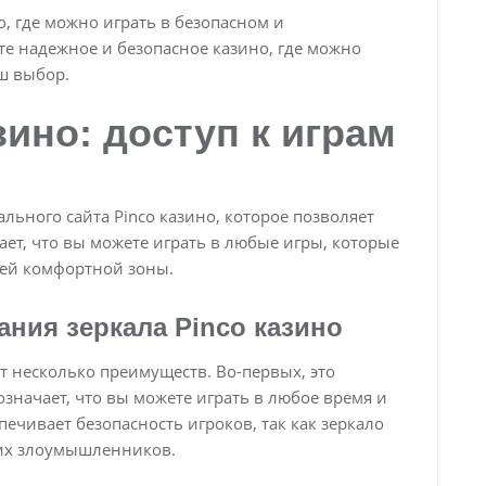
о, где можно играть в безопасном и
е надежное и безопасное казино, где можно
аш выбор.
зино: доступ к играм
ального сайта Pinco казино, которое позволяет
ает, что вы можете играть в любые игры, которые
воей комфортной зоны.
ния зеркала Pinco казино
т несколько преимуществ. Во-первых, это
означает, что вы можете играть в любое время и
печивает безопасность игроков, так как зеркало
гих злоумышленников.