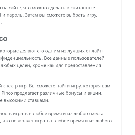
 на сайте, что можно сделать в считанные
l и пароль. Затем вы сможете выбрать игру,
.
co
 которые делают его одним из лучших онлайн-
онфиденциальность. Все данные пользователей
 любых целей, кроме как для предоставления
спектр игр. Вы сможете найти игру, которая вам
, Pinco предлагает различные бонусы и акции,
ее высокими ставками.
сть играть в любое время и из любого места.
, что позволяет играть в любое время и из любого