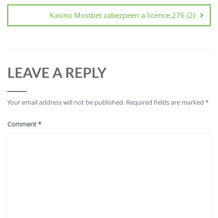
Kasino Mostbet zabezpeen a licence.276 (2)
LEAVE A REPLY
Your email address will not be published.
Required fields are marked
*
Comment
*