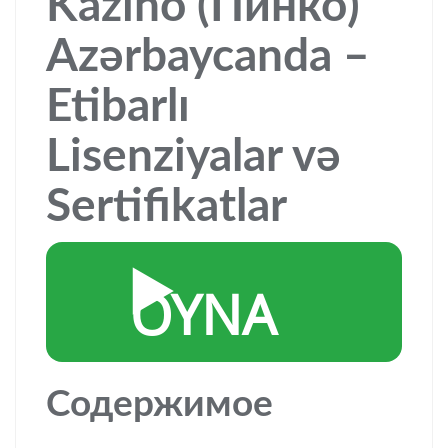
Kazino (Пинко)
Azərbaycanda –
Etibarlı
Lisenziyalar və
Sertifikatlar
▶️
OYNA
Содержимое