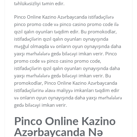
təhlükəsizliyi təmin edir.
Pinco Online Kazino Azərbaycanda istifadəçilərə
pinco promo code və pinco casino promo code ilə
qızıl qalın oyunları təqdim edir. Bu promokodlar,
istifadəçilərin qızıl qalın oyunları oynayışında
məşğul olmaqda və onların oyun oynayışında daha
yaxşı mərhələlərə gedə biləcəyi imkan verir. Pinco
promo code və pinco casino promo code,
istifadəçilərin qızıl qalın oyunları oynayışında daha
yaxşı mərhələlərə gedə biləcəyi imkan verir. Bu
promokodlar, Pinco Online Kazino Azərbaycanda
istifadəçilərinə əlavə maliyyə imkanları təqdim edir
və onların oyun oynayışında daha yaxşı mərhələlərə
gedə biləcəyi imkan verir.
Pinco Online Kazino
Azərbaycanda Nə