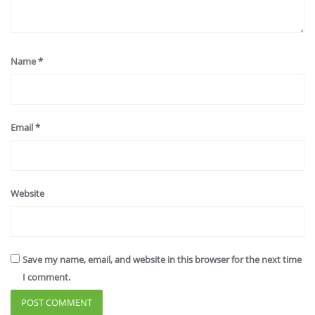
Name
*
Email
*
Website
Save my name, email, and website in this browser for the next time
I comment.