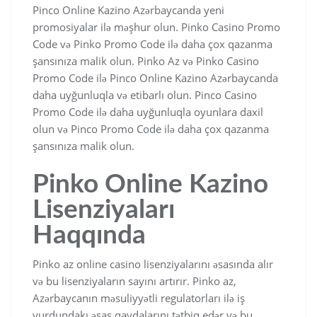
Pinco Online Kazino Azərbaycanda yeni
promosiyalar ilə məşhur olun. Pinko Casino Promo
Code və Pinko Promo Code ilə daha çox qazanma
şansınıza malik olun. Pinko Az və Pinko Casino
Promo Code ilə Pinco Online Kazino Azərbaycanda
daha uyğunluqla və etibarlı olun. Pinco Casino
Promo Code ilə daha uyğunluqla oyunlara daxil
olun və Pinco Promo Code ilə daha çox qazanma
şansınıza malik olun.
Pinko Online Kazino
Lisenziyaları
Haqqında
Pinko az online casino lisenziyalarını əsasında alır
və bu lisenziyaların sayını artırır. Pinko az,
Azərbaycanın məsuliyyətli regulatorları ilə iş
yurdundakı əsas qaydalarını tətbiq edər və bu