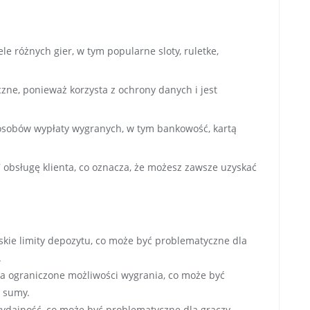
le różnych gier, w tym popularne sloty, ruletke,
zne, ponieważ korzysta z ochrony danych i jest
osobów wypłaty wygranych, w tym bankowość, kartą
7 obsługę klienta, co oznacza, że możesz zawsze uzyskać
skie limity depozytu, co może być problematyczne dla
.
a ograniczone możliwości wygrania, co może być
e sumy.
ydajność, co może być problematyczne dla graczy,