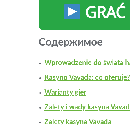
GRAĆ
Содержимое
Wprowadzenie do świata h
Kasyno Vavada: co oferuje?
Warianty gier
Zalety i wady kasyna Vavad
Zalety kasyna Vavada