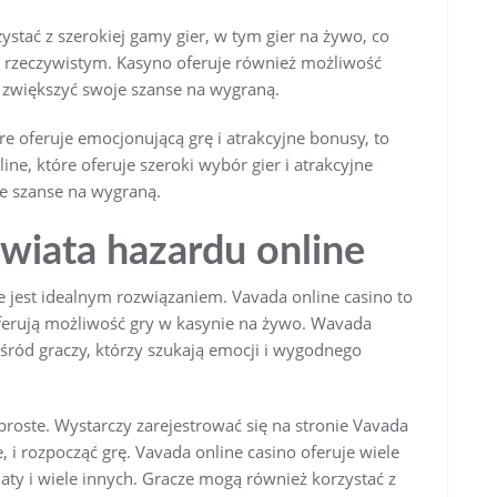
stać z szerokiej gamy gier, w tym gier na żywo, co
ie rzeczywistym. Kasyno oferuje również możliwość
 zwiększyć swoje szanse na wygraną.
re oferuje emocjonującą grę i atrakcyjne bonusy, to
e, które oferuje szeroki wybór gier i atrakcyjne
e szanse na wygraną.
iata hazardu online
ine jest idealnym rozwiązaniem. Vavada online casino to
oferują możliwość gry w kasynie na żywo. Wavada
śród graczy, którzy szukają emocji i wygodnego
roste. Wystarczy zarejestrować się na stronie Vavada
e, i rozpocząć grę. Vavada online casino oferuje wiele
maty i wiele innych. Gracze mogą również korzystać z