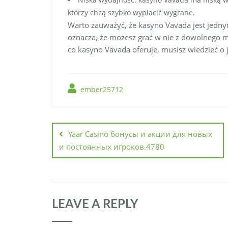
którzy chcą szybko wypłacić wygrane.
Warto zauważyć, że kasyno Vavada jest jedny
oznacza, że możesz grać w nie z dowolnego 
co kasyno Vavada oferuje, musisz wiedzieć o 
ember25712
Yaar Casino бонусы и акции для новых
и постоянных игроков.4780
LEAVE A REPLY