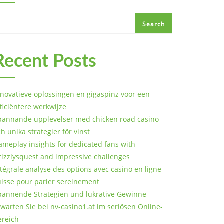
Search
Recent Posts
nnovatieve oplossingen en gigaspinz voor een
fficiëntere werkwijze
pännande upplevelser med chicken road casino
h unika strategier för vinst
ameplay insights for dedicated fans with
rizzlysquest and impressive challenges
ntégrale analyse des options avec casino en ligne
uisse pour parier sereinement
pannende Strategien und lukrative Gewinne
rwarten Sie bei nv-casino1.at im seriösen Online-
ereich