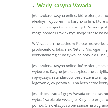
Wady kasyna Vavada
Jeśli szukasz kasyna online, które oferuje emo
idealnym wyborem. To kasyno online, które of
ruletke, blackjacka i wiele innych. Vavada je
mogą pomóc Ci zwiększyć swoje szanse na w
W Vavada online casino w Polsce możesz korzy
producentów, takich jak NetEnt, Microgaming 
korzystania z gier na żywo, co pozwala Ci na 
Jeśli szukasz kasyna online, które oferuje be
wyborem. Kasyno jest zabezpieczone certyfik
najwyższych standardów bezpieczeństwa i sp
logowanie, co pozwala Ci na bezpieczne korzys
Jeśli chcesz zacząć grę w Vavada online casino
wybrać swoją pierwszą grę. Kasyno oferuje r
pomóc Ci zwiększyć swoje szanse na wygraną