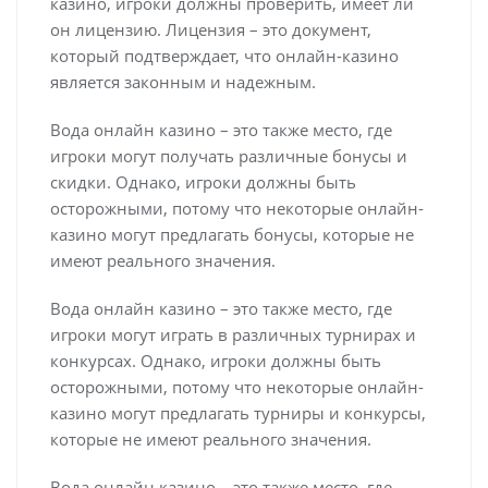
казино, игроки должны проверить, имеет ли
он лицензию. Лицензия – это документ,
который подтверждает, что онлайн-казино
является законным и надежным.
Вода онлайн казино – это также место, где
игроки могут получать различные бонусы и
скидки. Однако, игроки должны быть
осторожными, потому что некоторые онлайн-
казино могут предлагать бонусы, которые не
имеют реального значения.
Вода онлайн казино – это также место, где
игроки могут играть в различных турнирах и
конкурсах. Однако, игроки должны быть
осторожными, потому что некоторые онлайн-
казино могут предлагать турниры и конкурсы,
которые не имеют реального значения.
Вода онлайн казино – это также место, где