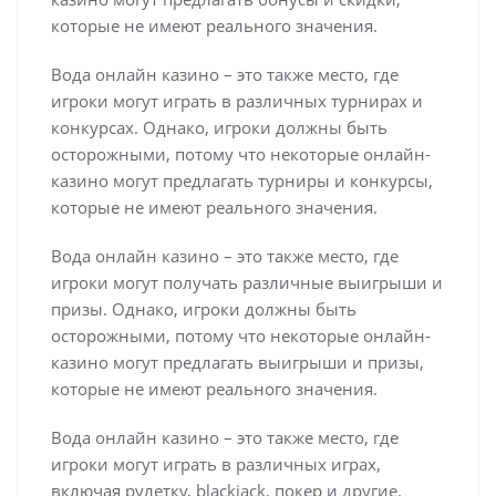
которые не имеют реального значения.
Вода онлайн казино – это также место, где
игроки могут играть в различных турнирах и
конкурсах. Однако, игроки должны быть
осторожными, потому что некоторые онлайн-
казино могут предлагать турниры и конкурсы,
которые не имеют реального значения.
Вода онлайн казино – это также место, где
игроки могут получать различные выигрыши и
призы. Однако, игроки должны быть
осторожными, потому что некоторые онлайн-
казино могут предлагать выигрыши и призы,
которые не имеют реального значения.
Вода онлайн казино – это также место, где
игроки могут играть в различных играх,
включая рулетку, blackjack, покер и другие.