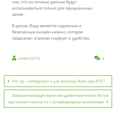
том, что их личные данные будут
использоваться только для официальных
целей.
В целом, Вода является надежным и
безопасным онлайн-казино, которое
предлагает игрокам комфорт и удобство.
ember25712
0
Pin Up – Azrbaycann n yax kazinosu Rsmi sayt.4757
Завораживающее величие древнегреческих богов
при олимп казино кз с потрясающими выплатами