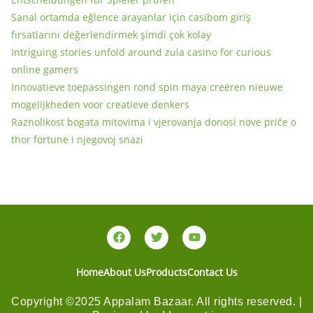
Sanal ortamda eğlence arayanlar için casibom giriş
fırsatlarını değerlendirmek şimdi çok kolay
Intriguing stories unfold around zula casino for curious
online gamers
Innovatieve toepassingen rond spin maya creëren nieuwe
mogelijkheden voor creatieve denkers
Raznolikost bogata mitovima i vjerovanja donosi nove priče o
thor fortune i njegovoj snazi
Home
About Us
Products
Contact Us
Copyright ©2025 Appalam Bazaar. All rights reserved. |