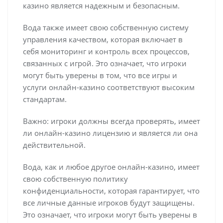
казино является надежным и безопасным.
Вода также имеет свою собственную систему
управления качеством, которая включает в
себя мониторинг и контроль всех процессов,
связанных с игрой. Это означает, что игроки
могут быть уверены в том, что все игры и
услуги онлайн-казино соответствуют высоким
стандартам.
Важно: игроки должны всегда проверять, имеет
ли онлайн-казино лицензию и является ли она
действительной.
Вода, как и любое другое онлайн-казино, имеет
свою собственную политику
конфиденциальности, которая гарантирует, что
все личные данные игроков будут защищены.
Это означает, что игроки могут быть уверены в