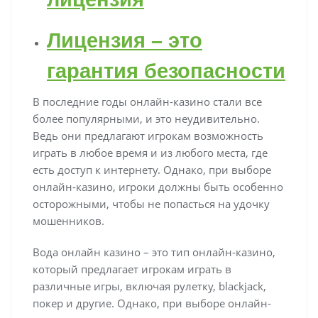
Лицензия – это
гарантия безопасности
В последние годы онлайн-казино стали все
более популярными, и это неудивительно.
Ведь они предлагают игрокам возможность
играть в любое время и из любого места, где
есть доступ к интернету. Однако, при выборе
онлайн-казино, игроки должны быть особенно
осторожными, чтобы не попасться на удочку
мошенников.
Вода онлайн казино – это тип онлайн-казино,
который предлагает игрокам играть в
различные игры, включая рулетку, blackjack,
покер и другие. Однако, при выборе онлайн-