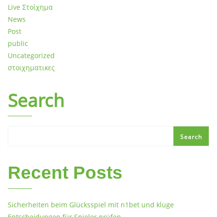
Live Στοίχημα
News
Post
public
Uncategorized
στοιχηματικες
Search
Search
Recent Posts
Sicherheiten beim Glücksspiel mit n1bet und kluge
Entscheidungen für Spieler prüfen