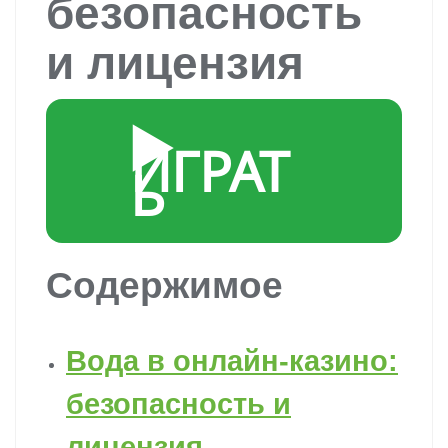
безопасность
и лицензия
▶️
ИГРАТ
Ь
Содержимое
Вода в онлайн-казино:
безопасность и
лицензия