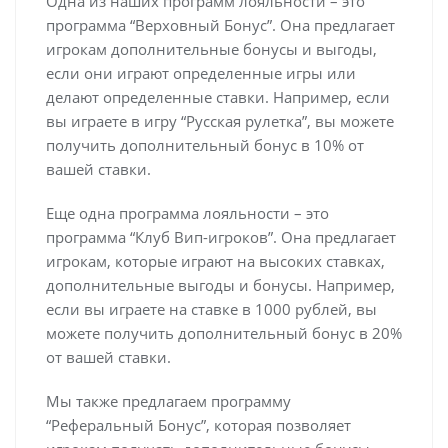
Одна из наших программ лояльности – это
программа “Верховный Бонус”. Она предлагает
игрокам дополнительные бонусы и выгоды,
если они играют определенные игры или
делают определенные ставки. Например, если
вы играете в игру “Русская рулетка”, вы можете
получить дополнительный бонус в 10% от
вашей ставки.
Еще одна программа лояльности – это
программа “Клуб Вип-игроков”. Она предлагает
игрокам, которые играют на высоких ставках,
дополнительные выгоды и бонусы. Например,
если вы играете на ставке в 1000 рублей, вы
можете получить дополнительный бонус в 20%
от вашей ставки.
Мы также предлагаем программу
“Реферальный Бонус”, которая позволяет