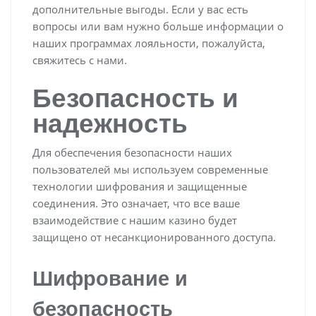
дополнительные выгоды. Если у вас есть
вопросы или вам нужно больше информации о
наших программах лояльности, пожалуйста,
свяжитесь с нами.
Безопасность и
надежность
Для обеспечения безопасности наших
пользователей мы используем современные
технологии шифрования и защищенные
соединения. Это означает, что все ваше
взаимодействие с нашим казино будет
защищено от несанкционированного доступа.
Шифрование и
безопасность