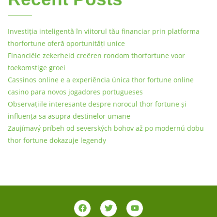
Investiția inteligentă în viitorul tău financiar prin platforma
thorfortune oferă oportunități unice
Financiële zekerheid creëren rondom thorfortune voor
toekomstige groei
Cassinos online e a experiência única thor fortune online
casino para novos jogadores portugueses
Observațiile interesante despre norocul thor fortune și
influența sa asupra destinelor umane
Zaujímavý príbeh od severských bohov až po modernú dobu
thor fortune dokazuje legendy