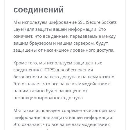
соединений
Мы используем шифрование SSL (Secure Sockets
Layer) для защиты вашей информации. Это
означает, что все данные, передаваемые между
вашим браузером и нашим сервером, будут
защищены от несанкционированного доступа.
Кроме того, мы используем защищенные
соединения (HTTPS) для обеспечения
безопасности вашего доступа к нашему казино.
Это означает, что все ваше взаимодействие с
нашим казино будет защищено от
несанкционированного доступа.
Мы также используем современные алгоритмы
шифрования для защиты вашей информации.
Это означает, что все ваше взаимодействие с