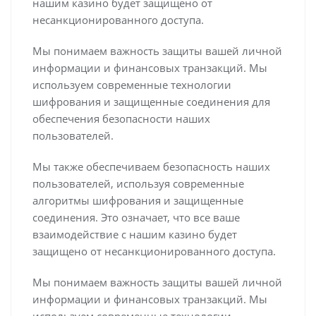
нашим казино будет защищено от
несанкционированного доступа.
Мы понимаем важность защиты вашей личной
информации и финансовых транзакций. Мы
используем современные технологии
шифрования и защищенные соединения для
обеспечения безопасности наших
пользователей.
Мы также обеспечиваем безопасность наших
пользователей, используя современные
алгоритмы шифрования и защищенные
соединения. Это означает, что все ваше
взаимодействие с нашим казино будет
защищено от несанкционированного доступа.
Мы понимаем важность защиты вашей личной
информации и финансовых транзакций. Мы
используем современные технологии