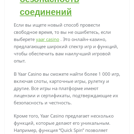
соединений
Если вы ищете новый способ провести
свободное время, то вы не ошибетесь, если
выберете
yaar casino
. Это онлайн-казино,
предлагающее широкий спектр игр и функций,
чтобы обеспечить вам наилучший игровой
опыт.
В Yaar Casino вы сможете найти более 1 000 игр,
включая слоты, карточные игры, рулетку и
другие. Все игры на платформе имеют
лицензии и сертификаты, подтверждающие их
безопасность и честность.
Кроме того, Yaar Casino предлагает несколько
функций, которые делают его уникальным.
Например, функция “Quick Spin” позволяет