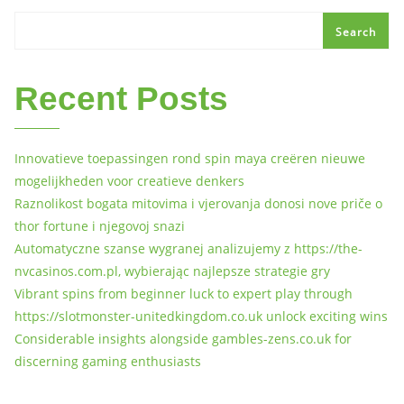
Search
Recent Posts
Innovatieve toepassingen rond spin maya creëren nieuwe
mogelijkheden voor creatieve denkers
Raznolikost bogata mitovima i vjerovanja donosi nove priče o
thor fortune i njegovoj snazi
Automatyczne szanse wygranej analizujemy z https://the-
nvcasinos.com.pl, wybierając najlepsze strategie gry
Vibrant spins from beginner luck to expert play through
https://slotmonster-unitedkingdom.co.uk unlock exciting wins
Considerable insights alongside gambles-zens.co.uk for
discerning gaming enthusiasts