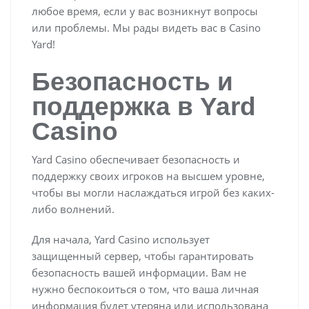
любое время, если у вас возникнут вопросы
или проблемы. Мы рады видеть вас в Casino
Yard!
Безопасность и
поддержка в Yard
Casino
Yard Casino обеспечивает безопасность и
поддержку своих игроков на высшем уровне,
чтобы вы могли наслаждаться игрой без каких-
либо волнений.
Для начала, Yard Casino использует
защищенный сервер, чтобы гарантировать
безопасность вашей информации. Вам не
нужно беспокоиться о том, что ваша личная
информация будет утеряна или использована