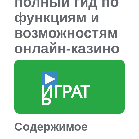
полный гид по
функциям и
возможностям
онлайн-казино
ИГРАТ
Ь
Содержимое