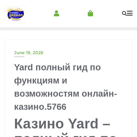
June 19, 2026
Yard полный гид по
функциям и
возможностям онлайн-
казино.5766
Казино Yard –