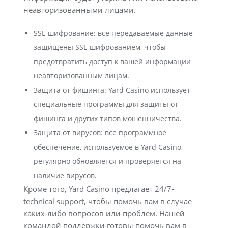
неавторизованными лицами.
SSL-шифрование: все передаваемые данные
защищены SSL-шифрованием, чтобы
предотвратить доступ к вашей информации
неавторизованным лицам.
Защита от фишинга: Yard Casino использует
специальные программы для защиты от
фишинга и других типов мошенничества.
Защита от вирусов: все программное
обеспечение, используемое в Yard Casino,
регулярно обновляется и проверяется на
наличие вирусов.
Кроме того, Yard Casino предлагает 24/7-
technical support, чтобы помочь вам в случае
каких-либо вопросов или проблем. Нашей
командой поддержки готовы помочь вам в