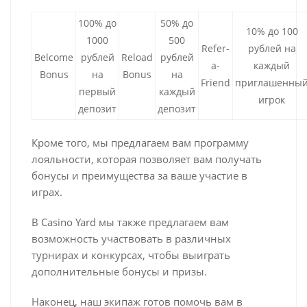
100% до
50% до
10% до 100
1000
500
Refer-
рублей на
Вelcome
рублей
Reload
рублей
a-
каждый
Bonus
на
Bonus
на
Friend
приглашенны
первый
каждый
игрок
депозит
депозит
Кроме того, мы предлагаем вам программу
лояльности, которая позволяет вам получать
бонусы и преимущества за ваше участие в
играх.
В Casino Yard мы также предлагаем вам
возможность участвовать в различных
турнирах и конкурсах, чтобы выиграть
дополнительные бонусы и призы.
Наконец, наш экипаж готов помочь вам в