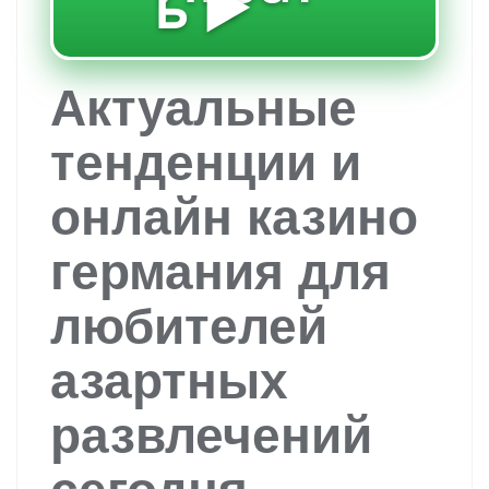
ь ▶️
Актуальные
тенденции и
онлайн казино
германия для
любителей
азартных
развлечений