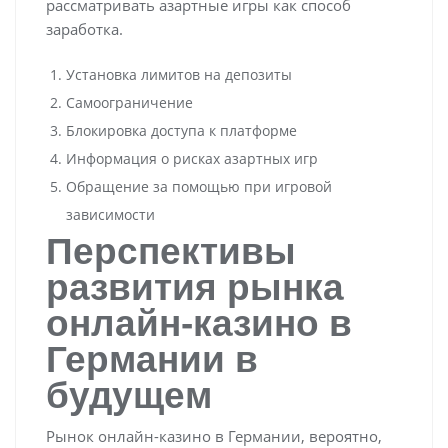
рассматривать азартные игры как способ
заработка.
Установка лимитов на депозиты
Самоограничение
Блокировка доступа к платформе
Информация о рисках азартных игр
Обращение за помощью при игровой
зависимости
Перспективы
развития рынка
онлайн-казино в
Германии в
будущем
Рынок онлайн-казино в Германии, вероятно,