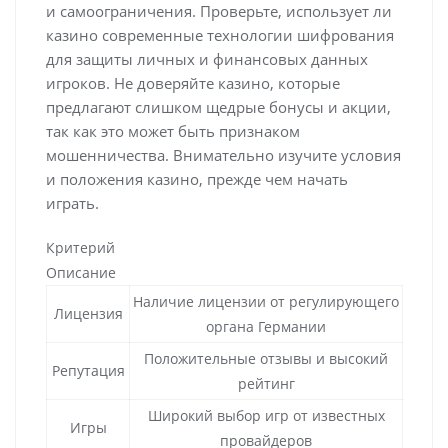
и самоограничения. Проверьте, использует ли
казино современные технологии шифрования
для защиты личных и финансовых данных
игроков. Не доверяйте казино, которые
предлагают слишком щедрые бонусы и акции,
так как это может быть признаком
мошенничества. Внимательно изучите условия
и положения казино, прежде чем начать
играть.
Критерий
Описание
Наличие лицензии от регулирующего
Лицензия
органа Германии
Положительные отзывы и высокий
Репутация
рейтинг
Широкий выбор игр от известных
Игры
провайдеров