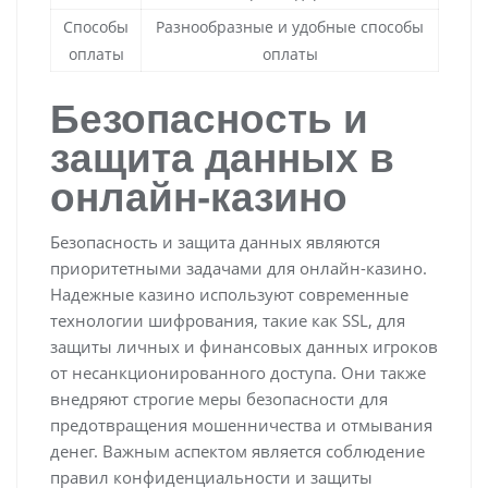
Способы
Разнообразные и удобные способы
оплаты
оплаты
Безопасность и
защита данных в
онлайн-казино
Безопасность и защита данных являются
приоритетными задачами для онлайн-казино.
Надежные казино используют современные
технологии шифрования, такие как SSL, для
защиты личных и финансовых данных игроков
от несанкционированного доступа. Они также
внедряют строгие меры безопасности для
предотвращения мошенничества и отмывания
денег. Важным аспектом является соблюдение
правил конфиденциальности и защиты