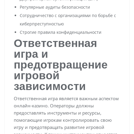
Регулярные аудиты безопасности
Сотрудничество с организациями по борьбе с
киберпреступностью
Строгие правила конфиденциальности
Ответственная
игра и
предотвращение
игровой
зависимости
Ответственная игра является важным аспектом
онлайн-казино. Операторы должны
предоставлять инструменты и ресурсы,
помогающие игрокам контролировать свою
игру и предотвращать развитие игровой