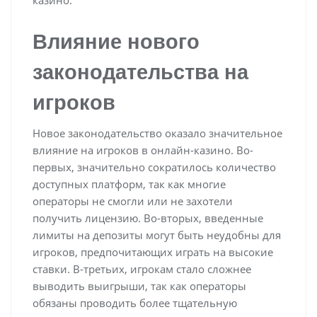
Влияние нового
законодательства на
игроков
Новое законодательство оказало значительное
влияние на игроков в онлайн-казино. Во-
первых, значительно сократилось количество
доступных платформ, так как многие
операторы не смогли или не захотели
получить лицензию. Во-вторых, введенные
лимиты на депозиты могут быть неудобны для
игроков, предпочитающих играть на высокие
ставки. В-третьих, игрокам стало сложнее
выводить выигрыши, так как операторы
обязаны проводить более тщательную