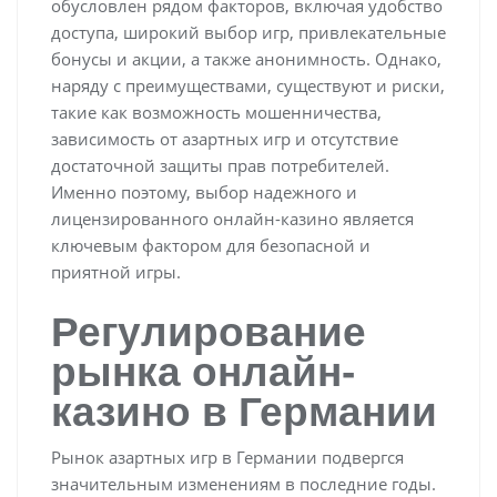
обусловлен рядом факторов, включая удобство
доступа, широкий выбор игр, привлекательные
бонусы и акции, а также анонимность. Однако,
наряду с преимуществами, существуют и риски,
такие как возможность мошенничества,
зависимость от азартных игр и отсутствие
достаточной защиты прав потребителей.
Именно поэтому, выбор надежного и
лицензированного онлайн-казино является
ключевым фактором для безопасной и
приятной игры.
Регулирование
рынка онлайн-
казино в Германии
Рынок азартных игр в Германии подвергся
значительным изменениям в последние годы.