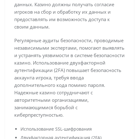
данных. Казино должны получать согласие
игроков на сбор и обработку их данных и
предоставлять им возможность доступа к
своим данным.
Регулярные аудиты безопасности, проводимые
независимыми экспертами, помогают выявлять
и устранять уязвимости в системе безопасности
казино. Использование двухфакторной
аутентификации (2FA) повышает безопасность
аккаунта игрока, требуя ввода
дополнительного кода помимо пароля.
Надежные казино сотрудничают с
авторитетными организациями,
занимающимися борьбой с
киберпреступностью.
Использование SSL-шифрования
Двухфакторная аутентификация (2FA)