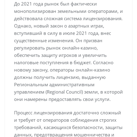
До 2021 года рынок был фактически
монополизирован земельными операторами, и
действовала сложная система лицензирования.
Однако, новый закон о азартных играх,
вступивший в силу в июле 2021 года, внес
существенные изменения. Он призван
регулировать рынок онлайн-казино,
обеспечить защиту игроков и увеличить
налоговые поступления в бюджет. Согласно
новому закону, операторы онлайн-казино
должны получить лицензию, выданную
Региональным административным
управлением (Regional Council) земли, в которой
они намерены предоставлять свои услуги.
Процесс лицензирования достаточно сложный
и требует от операторов соблюдения строгих
требований, касающихся безопасности, защиты
данных, предотвращения мошенничества и