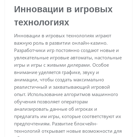
Инновации в игровых
технологиях
Инновации в игровых технологиях играют
важную роль в развитии онлайн-казино.
Разработчики игр постоянно создают новые и
увлекательные игровые автоматы, настольные
игры и игры с живыми дилерами. Особое
внимание уделяется графике, звуку и
анимации, чтобы создать максимально
реалистичный и захватывающий игровой
опыт. Использование алгоритмов машинного
обучения позволяет операторам
анализировать данные об игроках и
предлагать им игры, которые соответствуют их
предпочтениям. Развитие блокчейн-
технологий открывает новые возможности для