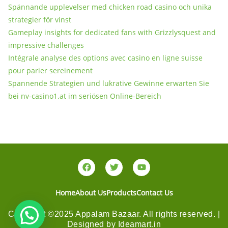
Spännande upplevelser med chicken road casino och unika
strategier för vinst
Gameplay insights for dedicated fans with Grizzlysquest and
impressive challenges
Intégrale analyse des options avec casino en ligne suisse
pour parier sereinement
Spannende Strategien und lukrative Gewinne erwarten Sie
bei nv-casino1.at im seriösen Online-Bereich
Home
About Us
Products
Contact Us
Copyright ©2025 Appalam Bazaar. All rights reserved. |
Designed by
Ideamart.in