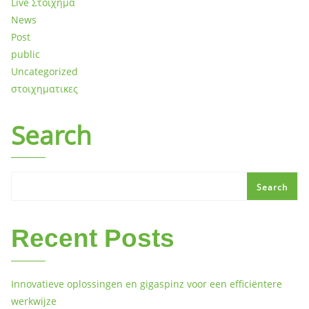
Live Στοίχημα
News
Post
public
Uncategorized
στοιχηματικες
Search
Search
Recent Posts
Innovatieve oplossingen en gigaspinz voor een efficiëntere
werkwijze