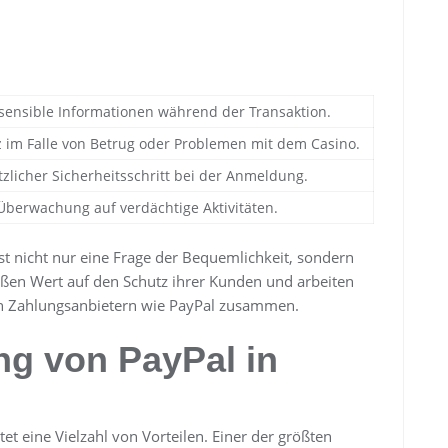
sensible Informationen während der Transaktion.
z im Falle von Betrug oder Problemen mit dem Casino.
tzlicher Sicherheitsschritt bei der Anmeldung.
Überwachung auf verdächtige Aktivitäten.
ist nicht nur eine Frage der Bequemlichkeit, sondern
roßen Wert auf den Schutz ihrer Kunden und arbeiten
en Zahlungsanbietern wie PayPal zusammen.
ng von PayPal in
et eine Vielzahl von Vorteilen. Einer der größten