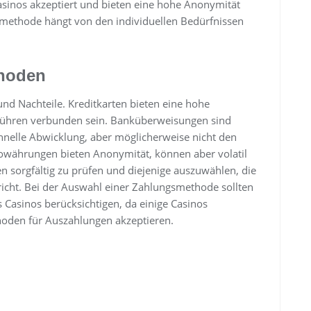
asinos akzeptiert und bieten eine hohe Anonymität
smethode hängt von den individuellen Bedürfnissen
thoden
nd Nachteile. Kreditkarten bieten eine hohe
bühren verbunden sein. Banküberweisungen sind
chnelle Abwicklung, aber möglicherweise nicht den
towährungen bieten Anonymität, können aber volatil
en sorgfältig zu prüfen und diejenige auszuwählen, die
cht. Bei der Auswahl einer Zahlungsmethode sollten
Casinos berücksichtigen, da einige Casinos
oden für Auszahlungen akzeptieren.