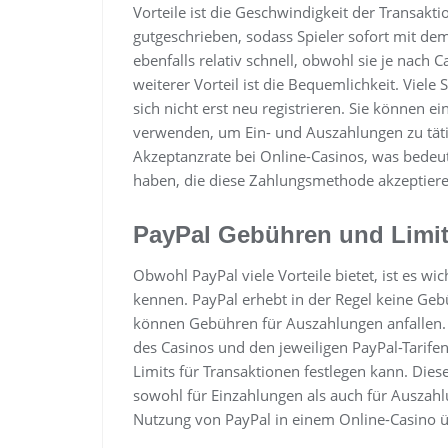
Vorteile ist die Geschwindigkeit der Transakt
gutgeschrieben, sodass Spieler sofort mit d
ebenfalls relativ schnell, obwohl sie je nach 
weiterer Vorteil ist die Bequemlichkeit. Viel
sich nicht erst neu registrieren. Sie können 
verwenden, um Ein- und Auszahlungen zu täti
Akzeptanzrate bei Online-Casinos, was bedeut
haben, die diese Zahlungsmethode akzeptiere
PayPal Gebühren und Limi
Obwohl PayPal viele Vorteile bietet, ist es w
kennen. PayPal erhebt in der Regel keine Geb
können Gebühren für Auszahlungen anfallen.
des Casinos und den jeweiligen PayPal-Tarifen
Limits für Transaktionen festlegen kann. Dies
sowohl für Einzahlungen als auch für Auszahlu
Nutzung von PayPal in einem Online-Casino ü