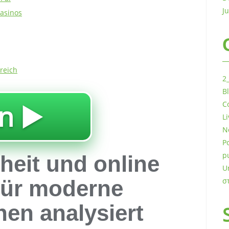
J
Casinos
reich
2
B
n ▶️
C
L
N
P
p
heit und online
U
für moderne
σ
en analysiert