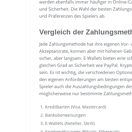
werden ebenfalls immer häufiger in Online-C
und Sicherheit. Die Wahl der besten Zahlung
und Präferenzen des Spielers ab.
Vergleich der Zahlungsme
Jede Zahlungsmethode hat ihre eigenen Vor- u
Akzeptanzrate, können aber mit höheren Ge
sicher, aber langsam. E-Wallets bieten eine s
gleichen Grad an Sicherheit wie PayPal. Kryp
sein. Es ist wichtig, die verschiedenen Option
den eigenen Anforderungen am besten entspri
Spieler auch die Auszahlungsbedingungen des 
möglicherweise nur bestimmte Zahlungsmeth
Kreditkarten (Visa, Mastercard)
Banküberweisungen
E-Wallets (Neteller, Skrill)
Kryptowährungen (Bitcoin, Ethereum)