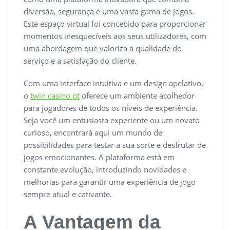
diversão, segurança e uma vasta gama de jogos.
Este espaço virtual foi concebido para proporcionar
momentos inesquecíveis aos seus utilizadores, com
uma abordagem que valoriza a qualidade do
serviço e a satisfação do cliente.
Com uma interface intuitiva e um design apelativo,
o
twin casino pt
oferece um ambiente acolhedor
para jogadores de todos os níveis de experiência.
Seja você um entusiasta experiente ou um novato
curioso, encontrará aqui um mundo de
possibilidades para testar a sua sorte e desfrutar de
jogos emocionantes. A plataforma está em
constante evolução, introduzindo novidades e
melhorias para garantir uma experiência de jogo
sempre atual e cativante.
A Vantagem da