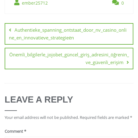
ember25712
0
Authentieke_spanning_ontstaat_door_nv_casino_onli
ne_en_innovatieve_strategieën
Önemli_bilgilerle_jojobet_güncel_giriş_adresini_öğrenin_
ve_güvenli_erişim
LEAVE A REPLY
Your email address will not be published.
Required fields are marked
*
Comment
*