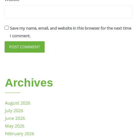
Save my name, email, and website in this browser for the next time
I comment.
Archives
August 2026
July 2026
June 2026
May 2026
February 2026