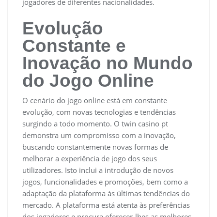
jogadores de diferentes nacionalidades.
Evolução
Constante e
Inovação no Mundo
do Jogo Online
O cenário do jogo online está em constante
evolução, com novas tecnologias e tendências
surgindo a todo momento. O twin casino pt
demonstra um compromisso com a inovação,
buscando constantemente novas formas de
melhorar a experiência de jogo dos seus
utilizadores. Isto inclui a introdução de novos
jogos, funcionalidades e promoções, bem como a
adaptação da plataforma às últimas tendências do
mercado. A plataforma está atenta às preferências
dos jogadores e procura oferecer-lhes as melhores