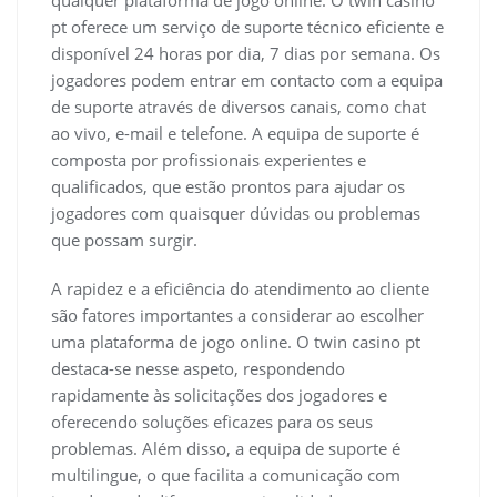
pt oferece um serviço de suporte técnico eficiente e
disponível 24 horas por dia, 7 dias por semana. Os
jogadores podem entrar em contacto com a equipa
de suporte através de diversos canais, como chat
ao vivo, e-mail e telefone. A equipa de suporte é
composta por profissionais experientes e
qualificados, que estão prontos para ajudar os
jogadores com quaisquer dúvidas ou problemas
que possam surgir.
A rapidez e a eficiência do atendimento ao cliente
são fatores importantes a considerar ao escolher
uma plataforma de jogo online. O twin casino pt
destaca-se nesse aspeto, respondendo
rapidamente às solicitações dos jogadores e
oferecendo soluções eficazes para os seus
problemas. Além disso, a equipa de suporte é
multilingue, o que facilita a comunicação com