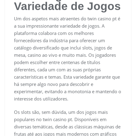
Variedade de Jogos
Um dos aspetos mais atraentes do twin casino pt é
a sua impressionante variedade de jogos. A
plataforma colabora com os melhores
fornecedores da indústria para oferecer um
catálogo diversificado que inclui slots, jogos de
mesa, casino ao vivo e muito mais. Os jogadores
podem escolher entre centenas de títulos
diferentes, cada um com as suas próprias
características e temas. Esta variedade garante que
há sempre algo novo para descobrir e
experimentar, evitando a monotonia e mantendo o
interesse dos utilizadores.
Os slots são, sem dúvida, um dos jogos mais
populares no twin casino pt. Disponíveis em
diversas temáticas, desde as clássicas máquinas de
frutas até aos jogos mais modernos com gráficos