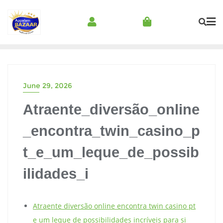
June 29, 2026
Atraente_diversão_online
_encontra_twin_casino_p
t_e_um_leque_de_possib
ilidades_i
Atraente diversão online encontra twin casino pt
e um leque de possibilidades incríveis para si