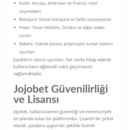
Rulet: Avrupa, Amerikan ve Fransız rulet
seçenekleri
Blackjack: Klasik blackjack ve farklı varyasyonlar
Poker: Texas Hold'em, Omaha ve diğer poker
türleri
Bakara: Yüksek kazanç potansiyeli sunan bakara
oyunları
Jojobet'in casino oyunları, her zevke hitap ederek
kullanıcıların eğlenceli vakit geçirmesini
sağlamaktadır.
Jojobet Güvenilirliği
ve Lisansı
Jojobet, kullanıcılarının güvenliği ve memnuniyeti
ön planda tutan bir platformdur. Lisanslı bir şirket
olarak, yasalara uygun bir şekilde hizmet