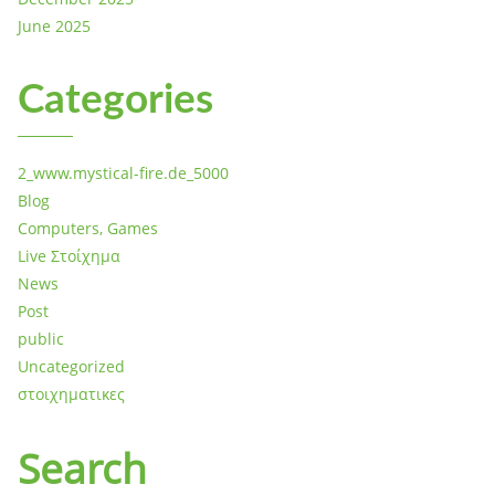
June 2025
Categories
2_www.mystical-fire.de_5000
Blog
Computers, Games
Live Στοίχημα
News
Post
public
Uncategorized
στοιχηματικες
Search