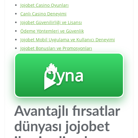
Jojobet Casino Oyunları
Canlı Casino Deneyimi
Jojobet Güvenilirliği ve Lisansı
Ödeme Yöntemleri ve Güvenlik
Jojobet Mobil Uygulama ve Kullanıcı Deneyimi
Jojobet Bonusları ve Promosyonları
🔥
Oyna
▶️
Avantajlı fırsatlar
dünyası jojobet