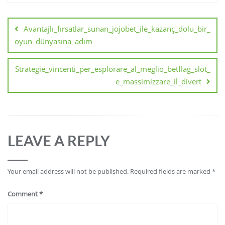
Avantajlı_fırsatlar_sunan_jojobet_ile_kazanç_dolu_bir_
oyun_dünyasına_adım
Strategie_vincenti_per_esplorare_al_meglio_betflag_slot_
e_massimizzare_il_divert
LEAVE A REPLY
Your email address will not be published.
Required fields are marked
*
Comment
*