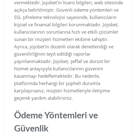
vermektedir. Jojobet'in lisans bilgileri, web sitesinde
açıkça belirtilmiştir. Güvenli ödeme yöntemleri ve
SSL şifreleme teknolojisi sayesinde, kullanıcıların
kişisel ve finansal bilgileri korunmaktadır. Jojobet,
kullanıcılarının sorunlarına hızlı ve etkili çözümler
sunan bir müşteri hizmetleri ekibine sahiptir.
Ayrıca, jojobet'in düzenli olarak denetlendiği ve
güvenilirliğinin teyit edildiği raporlar
yayınlanmaktadır. Jojobet, şeffaf ve dürüst bir
hizmet anlayışıyla kullanıcılarının güvenini
kazanmayı hedeflemektedir. Bu nedenle,
platformda herhangi bir şüpheli durumla
karşılaşırsanız, müşteri hizmetleriyle iletişime
geçerek yardım alabilirsiniz.
Ödeme Yöntemleri ve
Güvenlik