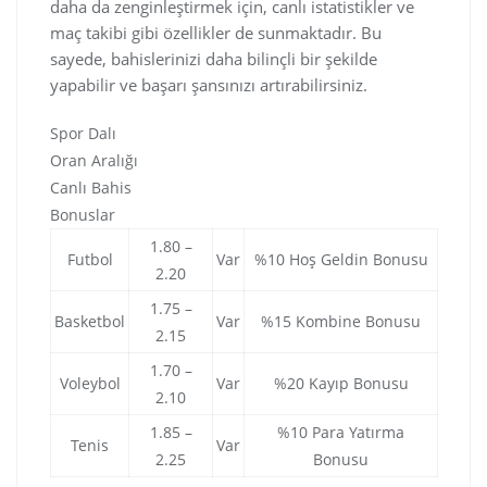
daha da zenginleştirmek için, canlı istatistikler ve
maç takibi gibi özellikler de sunmaktadır. Bu
sayede, bahislerinizi daha bilinçli bir şekilde
yapabilir ve başarı şansınızı artırabilirsiniz.
Spor Dalı
Oran Aralığı
Canlı Bahis
Bonuslar
1.80 –
Futbol
Var
%10 Hoş Geldin Bonusu
2.20
1.75 –
Basketbol
Var
%15 Kombine Bonusu
2.15
1.70 –
Voleybol
Var
%20 Kayıp Bonusu
2.10
1.85 –
%10 Para Yatırma
Tenis
Var
2.25
Bonusu