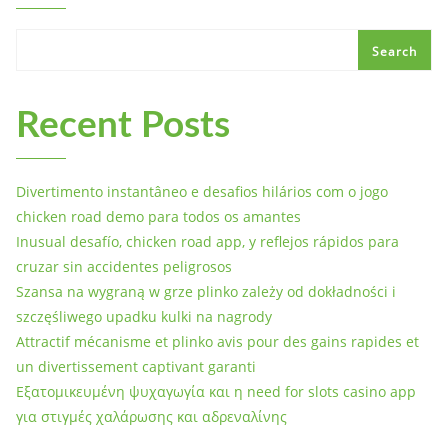
Search
Recent Posts
Divertimento instantâneo e desafios hilários com o jogo
chicken road demo para todos os amantes
Inusual desafío, chicken road app, y reflejos rápidos para
cruzar sin accidentes peligrosos
Szansa na wygraną w grze plinko zależy od dokładności i
szczęśliwego upadku kulki na nagrody
Attractif mécanisme et plinko avis pour des gains rapides et
un divertissement captivant garanti
Εξατομικευμένη ψυχαγωγία και η need for slots casino app
για στιγμές χαλάρωσης και αδρεναλίνης