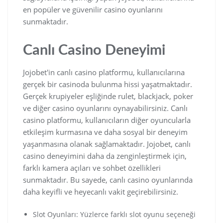
en popüler ve güvenilir casino oyunlarını
sunmaktadır.
Canlı Casino Deneyimi
Jojobet'in canlı casino platformu, kullanıcılarına
gerçek bir casinoda bulunma hissi yaşatmaktadır.
Gerçek krupiyeler eşliğinde rulet, blackjack, poker
ve diğer casino oyunlarını oynayabilirsiniz. Canlı
casino platformu, kullanıcıların diğer oyuncularla
etkileşim kurmasına ve daha sosyal bir deneyim
yaşanmasına olanak sağlamaktadır. Jojobet, canlı
casino deneyimini daha da zenginleştirmek için,
farklı kamera açıları ve sohbet özellikleri
sunmaktadır. Bu sayede, canlı casino oyunlarında
daha keyifli ve heyecanlı vakit geçirebilirsiniz.
Slot Oyunları: Yüzlerce farklı slot oyunu seçeneği