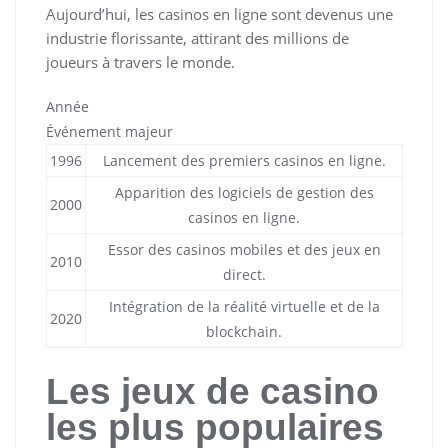
Aujourd’hui, les casinos en ligne sont devenus une
industrie florissante, attirant des millions de
joueurs à travers le monde.
Année
Événement majeur
1996
Lancement des premiers casinos en ligne.
Apparition des logiciels de gestion des
2000
casinos en ligne.
Essor des casinos mobiles et des jeux en
2010
direct.
Intégration de la réalité virtuelle et de la
2020
blockchain.
Les jeux de casino
les plus populaires