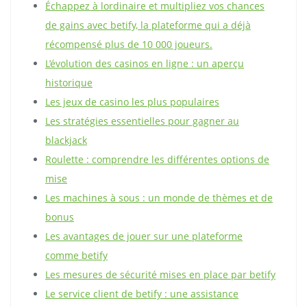
Échappez à lordinaire et multipliez vos chances
de gains avec betify, la plateforme qui a déjà
récompensé plus de 10 000 joueurs.
L’évolution des casinos en ligne : un aperçu
historique
Les jeux de casino les plus populaires
Les stratégies essentielles pour gagner au
blackjack
Roulette : comprendre les différentes options de
mise
Les machines à sous : un monde de thèmes et de
bonus
Les avantages de jouer sur une plateforme
comme betify
Les mesures de sécurité mises en place par betify
Le service client de betify : une assistance