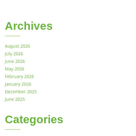
Archives
August 2026
July 2026
June 2026
May 2026
February 2026
January 2026
December 2025
June 2025
Categories