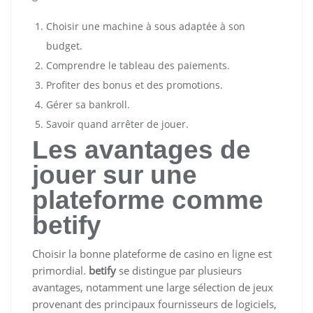
Choisir une machine à sous adaptée à son
budget.
Comprendre le tableau des paiements.
Profiter des bonus et des promotions.
Gérer sa bankroll.
Savoir quand arrêter de jouer.
Les avantages de
jouer sur une
plateforme comme
betify
Choisir la bonne plateforme de casino en ligne est
primordial.
betify
se distingue par plusieurs
avantages, notamment une large sélection de jeux
provenant des principaux fournisseurs de logiciels,