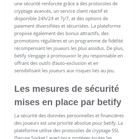
une sécurité renforcée grâce à des protocoles de
cryptage avancés, un service client réactif et
disponible 24h/24 et 7j/7, et des options de
paiement diversifiées et sécurisées. La plateforme
propose également des bonus attractifs, des
promotions régulières et un programme de fidélité
récompensant les joueurs les plus assidus. De plus,
betify s’engage à promouvoir le jeu responsable en
offrant des outils d’auto-exclusion et en
sensibilisant les joueurs aux risques liés au jeu.
Les mesures de sécurité
mises en place par betify
La sécurité des données personnelles et financières
des joueurs est une priorité absolue pour betify. La
plateforme utilise des protocoles de cryptage SSL
(Secure Socket Layer) pour protéger toutes les