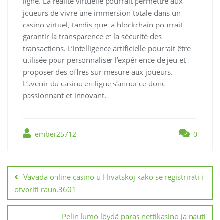
ligne. La réalité virtuelle pourrait permettre aux
joueurs de vivre une immersion totale dans un
casino virtuel, tandis que la blockchain pourrait
garantir la transparence et la sécurité des
transactions. L’intelligence artificielle pourrait être
utilisée pour personnaliser l’expérience de jeu et
proposer des offres sur mesure aux joueurs.
L’avenir du casino en ligne s’annonce donc
passionnant et innovant.
ember25712
0
Vavada online casino u Hrvatskoj kako se registrirati i
otvoriti raun.3601
Pelin lumo löydä paras nettikasino ja nauti