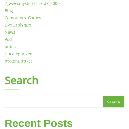
2_www.mystical-fire.de_5000
Blog
Computers, Games
Live Στοίχημα
News
Post
public
Uncategorized
στοιχηματικες
Search
Search
Recent Posts