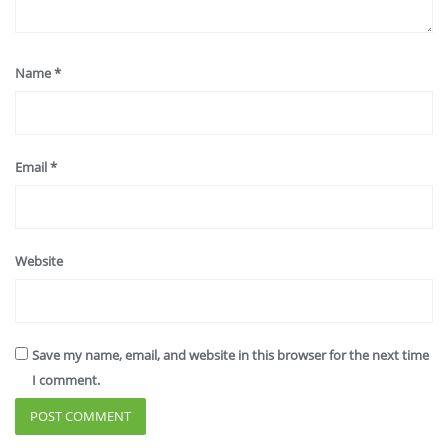
Name
*
Email
*
Website
Save my name, email, and website in this browser for the next time
I comment.