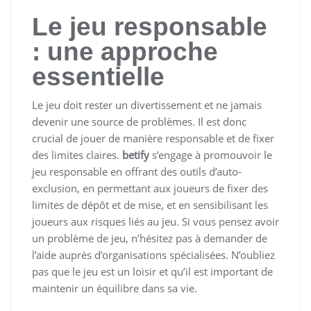
Le jeu responsable
: une approche
essentielle
Le jeu doit rester un divertissement et ne jamais
devenir une source de problèmes. Il est donc
crucial de jouer de manière responsable et de fixer
des limites claires.
betify
s’engage à promouvoir le
jeu responsable en offrant des outils d’auto-
exclusion, en permettant aux joueurs de fixer des
limites de dépôt et de mise, et en sensibilisant les
joueurs aux risques liés au jeu. Si vous pensez avoir
un problème de jeu, n’hésitez pas à demander de
l’aide auprès d’organisations spécialisées. N’oubliez
pas que le jeu est un loisir et qu’il est important de
maintenir un équilibre dans sa vie.