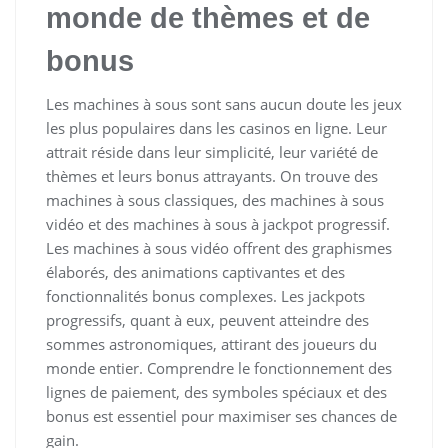
monde de thèmes et de
bonus
Les machines à sous sont sans aucun doute les jeux
les plus populaires dans les casinos en ligne. Leur
attrait réside dans leur simplicité, leur variété de
thèmes et leurs bonus attrayants. On trouve des
machines à sous classiques, des machines à sous
vidéo et des machines à sous à jackpot progressif.
Les machines à sous vidéo offrent des graphismes
élaborés, des animations captivantes et des
fonctionnalités bonus complexes. Les jackpots
progressifs, quant à eux, peuvent atteindre des
sommes astronomiques, attirant des joueurs du
monde entier. Comprendre le fonctionnement des
lignes de paiement, des symboles spéciaux et des
bonus est essentiel pour maximiser ses chances de
gain.