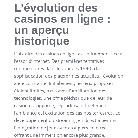
L’évolution des
casinos en ligne :
un aperçu
historique
L’histoire des casinos en ligne est intimement liée à
l’essor d’Internet. Des premières tentatives
rudimentaires dans les années 1990 à la
sophistication des plateformes actuelles, l’évolution
a été constante. Initialement, les jeux proposés
étaient limités, mais avec l’amélioration des
technologies, une offre pléthorique de jeux de
casino est apparue, reproduisant fidèlement
l’ambiance et l’excitation des casinos terrestres. Le
développement du streaming en direct a permis
l’intégration de jeux avec croupiers en direct,
offrant une immersion encore plus grande.