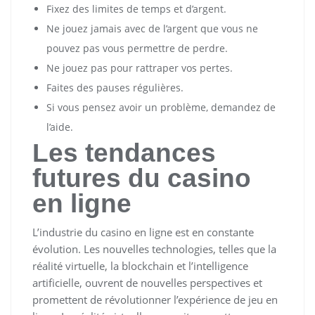
Fixez des limites de temps et d’argent.
Ne jouez jamais avec de l’argent que vous ne
pouvez pas vous permettre de perdre.
Ne jouez pas pour rattraper vos pertes.
Faites des pauses régulières.
Si vous pensez avoir un problème, demandez de
l’aide.
Les tendances
futures du casino
en ligne
L’industrie du casino en ligne est en constante
évolution. Les nouvelles technologies, telles que la
réalité virtuelle, la blockchain et l’intelligence
artificielle, ouvrent de nouvelles perspectives et
promettent de révolutionner l’expérience de jeu en