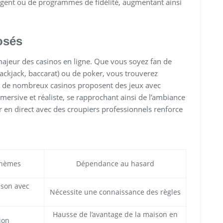
argent ou de programmes de fidélité, augmentant ainsi
osés
majeur des casinos en ligne. Que vous soyez fan de
lackjack, baccarat) ou de poker, vous trouverez
s, de nombreux casinos proposent des jeux avec
mersive et réaliste, se rapprochant ainsi de l’ambiance
er en direct avec des croupiers professionnels renforce
 thèmes
Dépendance au hasard
ison avec
Nécessite une connaissance des règles
Hausse de l’avantage de la maison en
ion