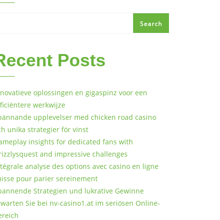
Search
Recent Posts
nnovatieve oplossingen en gigaspinz voor een
fficiëntere werkwijze
pännande upplevelser med chicken road casino
h unika strategier för vinst
ameplay insights for dedicated fans with
rizzlysquest and impressive challenges
ntégrale analyse des options avec casino en ligne
uisse pour parier sereinement
pannende Strategien und lukrative Gewinne
rwarten Sie bei nv-casino1.at im seriösen Online-
ereich