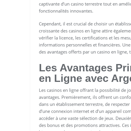
captivante d’un casino terrestre tout en amélio
fonctionnalités innovantes.
Cependant, il est crucial de choisir un établis
croissante des casinos en ligne attire égaleme
vérifier la licence, les certifications et les m
informations personnelles et financières. Une
des avantages offerts par un casino en ligne, 
Les Avantages Pr
en Ligne avec Arg
Les casinos en ligne offrant la possibilité de
avantages. Premièrement, ils offrent un confo
dans un établissement terrestre, de respecter d
d’une connexion internet et d’un appareil com
accéder à une vaste sélection de jeux. Deuxi
des bonus et des promotions attractives. Ces