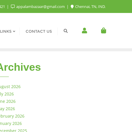
421
appalambazaar@gmail.com
Chennai, TN, IND.
LINKS
CONTACT US
Archives
ugust 2026
uly 2026
une 2026
ay 2026
ebruary 2026
anuary 2026
ecember 2025