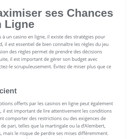
aximiser ses Chances
 Ligne
 à un casino en ligne, il existe des stratégies pour
 il est essentiel de bien connaître les règles du jeu
ion des règles permet de prendre des décisions
suite, il est important de gérer son budget avec
ctez-le scrupuleusement. Évitez de miser plus que ce
cient
otions offerts par les casinos en ligne peut également
l est important de lire attentivement les conditions
ent comporter des restrictions ou des exigences de
 de pari, telles que la martingale ou la d’Alembert,
ns, mais le risque de perdre ses mises différemment.