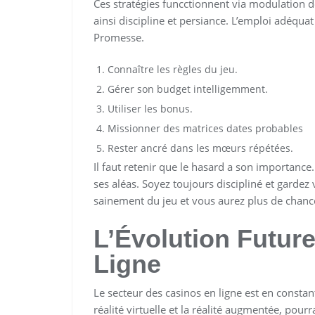
Ces stratégies funcctionnent via modulation d
ainsi discipline et persiance. L’emploi adéqua
Promesse.
Connaître les règles du jeu.
Gérer son budget intelligemment.
Utiliser les bonus.
Missionner des matrices dates probables
Rester ancré dans les mœurs répétées.
Il faut retenir que le hasard a son importance
ses aléas. Soyez toujours discipliné et gardez
sainement du jeu et vous aurez plus de chance
L’Évolution Futur
Ligne
Le secteur des casinos en ligne est en constan
réalité virtuelle et la réalité augmentée, pourr