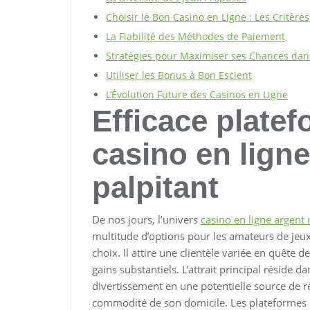
Choisir le Bon Casino en Ligne : Les Critères
La Fiabilité des Méthodes de Paiement
Stratégies pour Maximiser ses Chances dan
Utiliser les Bonus à Bon Escient
L’Évolution Future des Casinos en Ligne
Efficace plate
casino en ligne
palpitant
De nos jours, l’univers
casino en ligne argent 
multitude d’options pour les amateurs de jeux
choix. Il attire une clientèle variée en quête d
gains substantiels. L’attrait principal réside 
divertissement en une potentielle source de re
commodité de son domicile. Les plateformes 