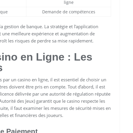
ligne
ique
Demande de compétences
la gestion de banque. La stratégie et l’application
t une meilleure expérience et augmentation de
roît les risques de perdre sa mise rapidement.
ino en Ligne : Les
s
par un casino en ligne, il est essentiel de choisir un
ères doivent être pris en compte. Tout d’abord, il est
 licence délivrée par une autorité de régulation réputée
utorité des Jeux) garantit que le casino respecte les
uite, il faut examiner les mesures de sécurité mises en
lles et financières des joueurs.
de Paiement