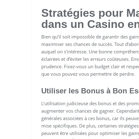
Stratégies pour M
dans un Casino en
Bien qu’il soit impossible de garantir des gains
maximiser ses chances de succès. Tout d’abord,
auquel on s’intéresse. Une bonne compréhens
éclairées et d’éviter les erreurs coûteuses. En
prudence. Fixez-vous un budget clair et respe
que vous pouvez vous permettre de perdre.
Utiliser les Bonus à Bon Es
L’utilisation judicieuse des bonus et des prom
augmenter vos chances de gagner. Cependant, i
générales associées à ces bonus, car ils peuv
mise spécifiques. De plus, certaines stratégies
peuvent être utilisées pour optimiser les gai