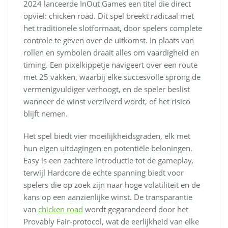
2024 lanceerde InOut Games een titel die direct
opviel: chicken road. Dit spel breekt radicaal met
het traditionele slotformaat, door spelers complete
controle te geven over de uitkomst. In plaats van
rollen en symbolen draait alles om vaardigheid en
timing. Een pixelkippetje navigeert over een route
met 25 vakken, waarbij elke succesvolle sprong de
vermenigvuldiger verhoogt, en de speler beslist
wanneer de winst verzilverd wordt, of het risico
blijft nemen.
Het spel biedt vier moeilijkheidsgraden, elk met
hun eigen uitdagingen en potentiële beloningen.
Easy is een zachtere introductie tot de gameplay,
terwijl Hardcore de echte spanning biedt voor
spelers die op zoek zijn naar hoge volatiliteit en de
kans op een aanzienlijke winst. De transparantie
van
chicken road
wordt gegarandeerd door het
Provably Fair-protocol, wat de eerlijkheid van elke