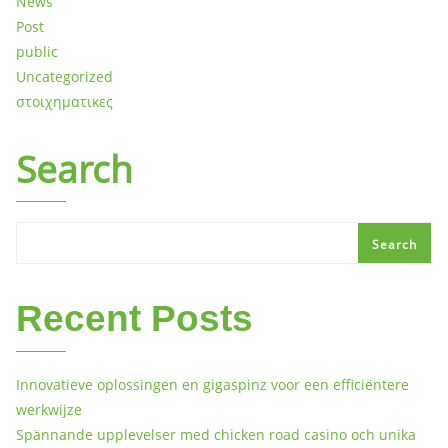
News
Post
public
Uncategorized
στοιχηματικες
Search
Search
Recent Posts
Innovatieve oplossingen en gigaspinz voor een efficiëntere
werkwijze
Spännande upplevelser med chicken road casino och unika