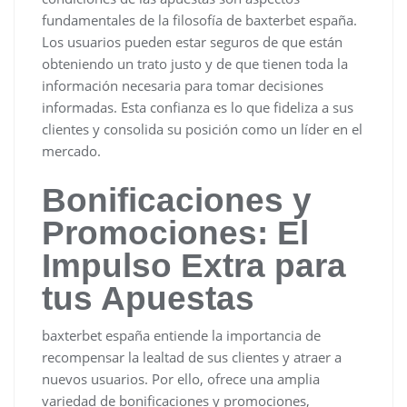
fundamentales de la filosofía de baxterbet españa.
Los usuarios pueden estar seguros de que están
obteniendo un trato justo y de que tienen toda la
información necesaria para tomar decisiones
informadas. Esta confianza es lo que fideliza a sus
clientes y consolida su posición como un líder en el
mercado.
Bonificaciones y
Promociones: El
Impulso Extra para
tus Apuestas
baxterbet españa entiende la importancia de
recompensar la lealtad de sus clientes y atraer a
nuevos usuarios. Por ello, ofrece una amplia
variedad de bonificaciones y promociones,