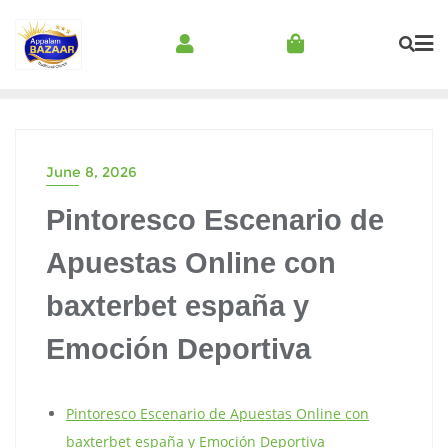
June 8, 2026
Pintoresco Escenario de
Apuestas Online con
baxterbet españa y
Emoción Deportiva
Pintoresco Escenario de Apuestas Online con
baxterbet españa y Emoción Deportiva