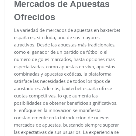
Mercados de Apuestas
Ofrecidos
La variedad de mercados de apuestas en baxterbet
españa es, sin duda, uno de sus mayores
atractivos. Desde las apuestas más tradicionales,
como el ganador de un partido de fútbol o el
número de goles marcados, hasta opciones más
especializadas, como apuestas en vivo, apuestas
combinadas y apuestas exóticas, la plataforma
satisface las necesidades de todos los tipos de
apostadores. Además, baxterbet españa ofrece
cuotas competitivas, lo que aumenta las
posibilidades de obtener beneficios significativos.
El enfoque en la innovación se manifiesta
constantemente en la introduccion de nuevos
mercados de apuestas, buscando siempre superar
las expectativas de sus usuarios. La experiencia se