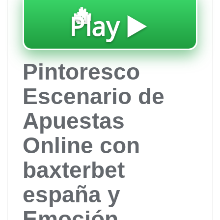
🔥
Play ▶️
Pintoresco
Escenario de
Apuestas
Online con
baxterbet
españa y
Emoción