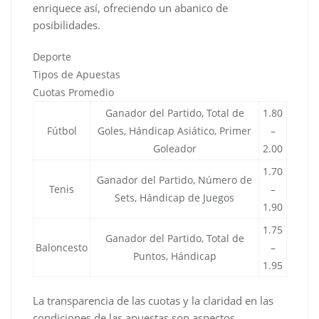
enriquece así, ofreciendo un abanico de
posibilidades.
Deporte
Tipos de Apuestas
Cuotas Promedio
Ganador del Partido, Total de
1.80
Fútbol
Goles, Hándicap Asiático, Primer
–
Goleador
2.00
1.70
Ganador del Partido, Número de
Tenis
–
Sets, Hándicap de Juegos
1.90
1.75
Ganador del Partido, Total de
Baloncesto
–
Puntos, Hándicap
1.95
La transparencia de las cuotas y la claridad en las
condiciones de las apuestas son aspectos