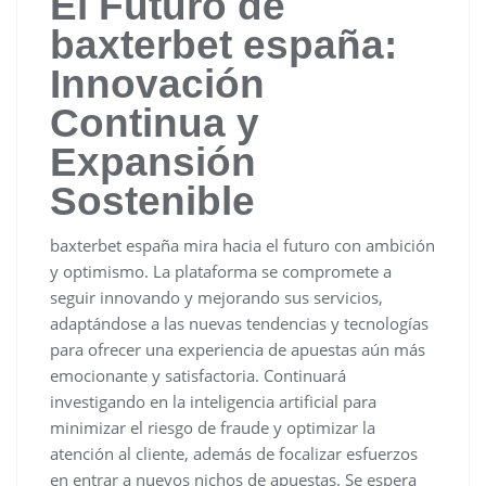
El Futuro de
baxterbet españa:
Innovación
Continua y
Expansión
Sostenible
baxterbet españa mira hacia el futuro con ambición
y optimismo. La plataforma se compromete a
seguir innovando y mejorando sus servicios,
adaptándose a las nuevas tendencias y tecnologías
para ofrecer una experiencia de apuestas aún más
emocionante y satisfactoria. Continuará
investigando en la inteligencia artificial para
minimizar el riesgo de fraude y optimizar la
atención al cliente, además de focalizar esfuerzos
en entrar a nuevos nichos de apuestas. Se espera