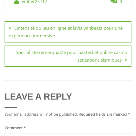
ember25712
0
Lintensité du jeu en ligne et lavis winbeatz pour une
expérience immersive
Spécialiste remarquable pour baxterbet online casino
sensations sismiques
LEAVE A REPLY
Your email address will not be published.
Required fields are marked
*
Comment
*