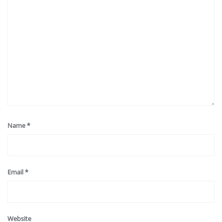
Name
*
Email
*
Website