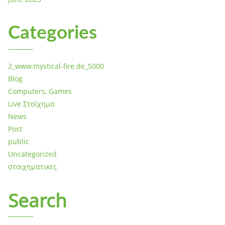
Categories
2_www.mystical-fire.de_5000
Blog
Computers, Games
Live Στοίχημα
News
Post
public
Uncategorized
στοιχηματικες
Search