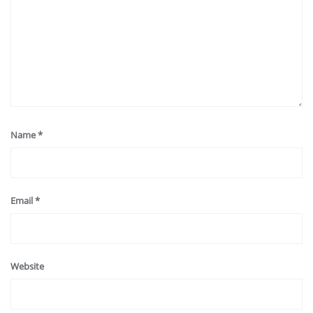
Name
*
Email
*
Website