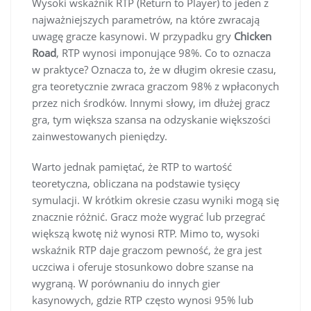
Wysoki wskaźnik RTP (Return to Player) to jeden z
najważniejszych parametrów, na które zwracają
uwagę gracze kasynowi. W przypadku gry
Chicken
Road
, RTP wynosi imponujące 98%. Co to oznacza
w praktyce? Oznacza to, że w długim okresie czasu,
gra teoretycznie zwraca graczom 98% z wpłaconych
przez nich środków. Innymi słowy, im dłużej gracz
gra, tym większa szansa na odzyskanie większości
zainwestowanych pieniędzy.
Warto jednak pamiętać, że RTP to wartość
teoretyczna, obliczana na podstawie tysięcy
symulacji. W krótkim okresie czasu wyniki mogą się
znacznie różnić. Gracz może wygrać lub przegrać
większą kwotę niż wynosi RTP. Mimo to, wysoki
wskaźnik RTP daje graczom pewność, że gra jest
uczciwa i oferuje stosunkowo dobre szanse na
wygraną. W porównaniu do innych gier
kasynowych, gdzie RTP często wynosi 95% lub