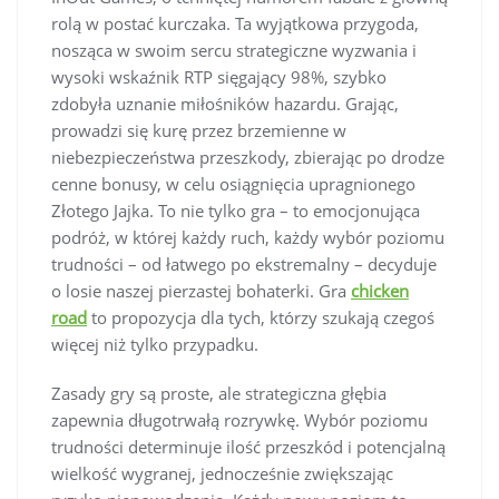
rolą w postać kurczaka. Ta wyjątkowa przygoda,
nosząca w swoim sercu strategiczne wyzwania i
wysoki wskaźnik RTP sięgający 98%, szybko
zdobyła uznanie miłośników hazardu. Grając,
prowadzi się kurę przez brzemienne w
niebezpieczeństwa przeszkody, zbierając po drodze
cenne bonusy, w celu osiągnięcia upragnionego
Złotego Jajka. To nie tylko gra – to emocjonująca
podróż, w której każdy ruch, każdy wybór poziomu
trudności – od łatwego po ekstremalny – decyduje
o losie naszej pierzastej bohaterki. Gra
chicken
road
to propozycja dla tych, którzy szukają czegoś
więcej niż tylko przypadku.
Zasady gry są proste, ale strategiczna głębia
zapewnia długotrwałą rozrywkę. Wybór poziomu
trudności determinuje ilość przeszkód i potencjalną
wielkość wygranej, jednocześnie zwiększając