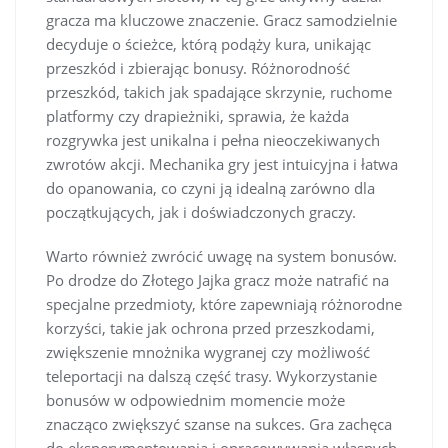
gracza ma kluczowe znaczenie. Gracz samodzielnie
decyduje o ścieżce, którą podąży kura, unikając
przeszkód i zbierając bonusy. Różnorodność
przeszkód, takich jak spadające skrzynie, ruchome
platformy czy drapieżniki, sprawia, że każda
rozgrywka jest unikalna i pełna nieoczekiwanych
zwrotów akcji. Mechanika gry jest intuicyjna i łatwa
do opanowania, co czyni ją idealną zarówno dla
początkujących, jak i doświadczonych graczy.
Warto również zwrócić uwagę na system bonusów.
Po drodze do Złotego Jajka gracz może natrafić na
specjalne przedmioty, które zapewniają różnorodne
korzyści, takie jak ochrona przed przeszkodami,
zwiększenie mnożnika wygranej czy możliwość
teleportacji na dalszą część trasy. Wykorzystanie
bonusów w odpowiednim momencie może
znacząco zwiększyć szanse na sukces. Gra zachęca
do eksperymentowania i opracowywania własnych