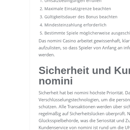
Umsatzbedingungen erfüllen
Maximale Einsatzgrenze beachten
Gültigkeitsdauer des Bonus beachten
Mindesteinzahlung erforderlich
Bestimmte Spiele möglicherweise ausgesch
Das nomini Casino arbeitet gewissenhaft, kl
aufzulisten, so dass Spieler von Anfang an i
werden.
Sicherheit und Ku
nomini
Sicherheit hat bei nomini höchste Priorität.
Verschlüsselungstechnologien, um die persönl
schützen. Alle Transaktionen werden über si
regelmäßig auf Sicherheitslücken überprüft. 
Glücksspielbehörde, was die Seriosität und Zu
Kundenservice von nomini ist rund um die Uhr