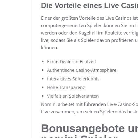
Die Vorteile eines Live Cas
Einer der größten Vorteile des Live Casinos is
computergenerierten Spielen können Sie im Li
werden oder den Kugelfall im Roulette verfolg
live, sodass Sie als Spieler davon profitier
können.
Echte Dealer in Echtzeit
Authentische Casino-Atmosphäre
Interaktives Spielerlebnis
Hohe Transparenz
Vielfalt an Spielvarianten
Nomini arbeitet mit führenden Live-Casino-S
Live zusammen, um seinen Spielern das bestmö
Bonusangebote un