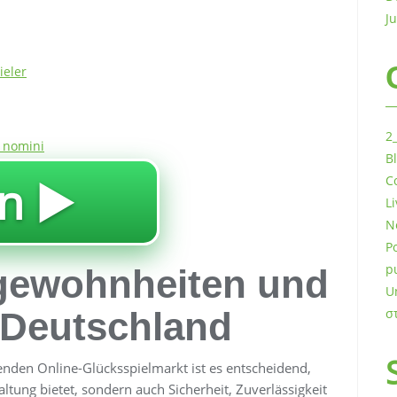
J
ieler
2
 nomini
B
n ▶️
C
L
N
P
p
gewohnheiten und
U
 Deutschland
σ
den Online-Glücksspielmarkt ist es entscheidend,
altung bietet, sondern auch Sicherheit, Zuverlässigkeit