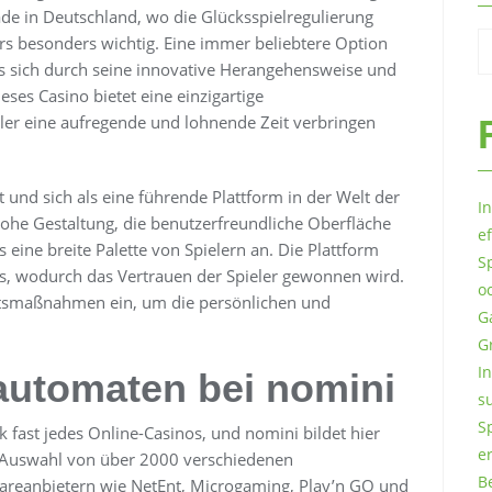
ade in Deutschland, wo die Glücksspielregulierung
ters besonders wichtig. Eine immer beliebtere Option
das sich durch seine innovative Herangehensweise und
eses Casino bietet eine einzigartige
eler eine aufregende und lohnende Zeit verbringen
und sich als eine führende Plattform in der Welt der
I
rohe Gestaltung, die benutzerfreundliche Oberfläche
e
s eine breite Palette von Spielern an. Die Plattform
S
ss, wodurch das Vertrauen der Spieler gewonnen wird.
oc
itsmaßnahmen ein, um die persönlichen und
G
G
I
lautomaten bei nomini
s
S
k fast jedes Online-Casinos, und nomini bildet hier
e
 Auswahl von über 2000 verschiedenen
B
areanbietern wie NetEnt, Microgaming, Play’n GO und