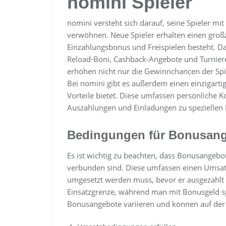
nomini Spieler
nomini versteht sich darauf, seine Spieler m
verwöhnen. Neue Spieler erhalten einen gro
Einzahlungsbonus und Freispielen besteht. Da
Reload-Boni, Cashback-Angebote und Turniere
erhöhen nicht nur die Gewinnchancen der Spie
Bei nomini gibt es außerdem einen einzigartig
Vorteile bietet. Diese umfassen persönliche
Auszahlungen und Einladungen zu speziellen 
Bedingungen für Bonusan
Es ist wichtig zu beachten, dass Bonusangeb
verbunden sind. Diese umfassen einen Umsa
umgesetzt werden muss, bevor er ausgezahlt 
Einsatzgrenze, während man mit Bonusgeld sp
Bonusangebote variieren und können auf der