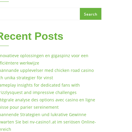
Search
Recent Posts
nnovatieve oplossingen en gigaspinz voor een
fficiëntere werkwijze
pännande upplevelser med chicken road casino
h unika strategier för vinst
ameplay insights for dedicated fans with
rizzlysquest and impressive challenges
ntégrale analyse des options avec casino en ligne
uisse pour parier sereinement
pannende Strategien und lukrative Gewinne
rwarten Sie bei nv-casino1.at im seriösen Online-
ereich