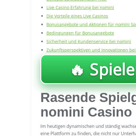
Live Casino Erfahrung bei nomini
Die Vorteile eines Live Casinos
Bonusangebote und Aktionen für nomini Sp
Bedingungen für Bonusangebote
Sicherheit und Kundenservice bei nomini
Zukunftsperspektiven und Innovationen bei
🔥 Spiele
Rasende Spiel
nomini Casino
Im heutigen dynamischen und ständig wachsen
eine Plattform zu finden, die nicht nur Unterh