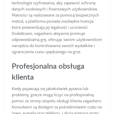
technologie szyfrowania, aby zapewnić ochronę
danych osobowych i finansowych użytkowników.
Płatności są realizowane za pomocą bezpiecznych
metod, a platforma posiada niezbędne licencje,
które potwierdzają jej legalność i uczciwość.
Dodatkowo, vegashero aktywnie promuje
odpowiedzialną grę, oferując swoim użytkownikom
narzędzia do kontrolowania swoich wydatków i
ograniczenia czasu spędzanego na grze.
Profesjonalna obsługa
klienta
Kiedy pojawiają się jakiekolwiek pytania lub
problemy, gracze mogą liczyć na profesjonalną
pomoc ze strony zespołu obsługi klienta vegashero.
Konsultanci są dostępni za pośrednictwem czatu na
żywo, e-maila oraz telefonu, i służą pomocą przez