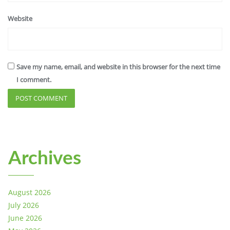
Website
Save my name, email, and website in this browser for the next time
I comment.
Archives
August 2026
July 2026
June 2026