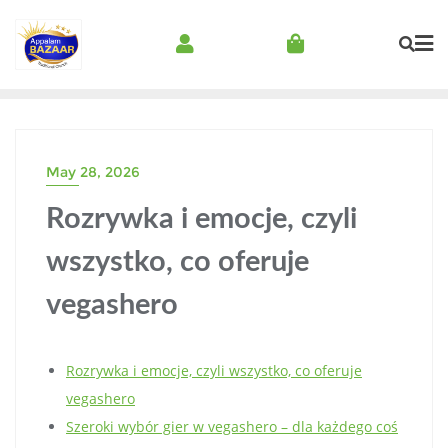
May 28, 2026
Rozrywka i emocje, czyli
wszystko, co oferuje
vegashero
Rozrywka i emocje, czyli wszystko, co oferuje
vegashero
Szeroki wybór gier w vegashero – dla każdego coś