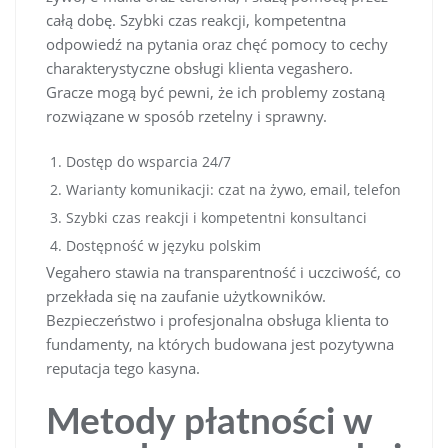
całą dobę. Szybki czas reakcji, kompetentna
odpowiedź na pytania oraz chęć pomocy to cechy
charakterystyczne obsługi klienta vegashero.
Gracze mogą być pewni, że ich problemy zostaną
rozwiązane w sposób rzetelny i sprawny.
Dostęp do wsparcia 24/7
Warianty komunikacji: czat na żywo, email, telefon
Szybki czas reakcji i kompetentni konsultanci
Dostępność w języku polskim
Vegahero stawia na transparentność i uczciwość, co
przekłada się na zaufanie użytkowników.
Bezpieczeństwo i profesjonalna obsługa klienta to
fundamenty, na których budowana jest pozytywna
reputacja tego kasyna.
Metody płatności w