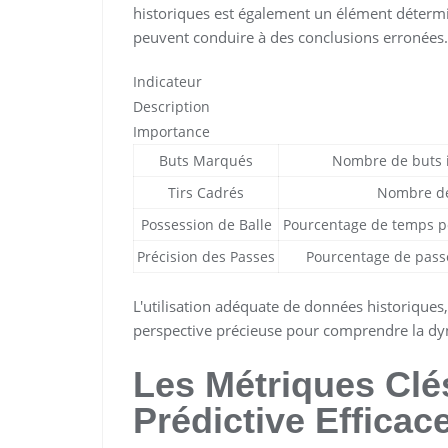
historiques est également un élément détermi
peuvent conduire à des conclusions erronées.
Indicateur
Description
Importance
Buts Marqués
Nombre de buts i
Tirs Cadrés
Nombre de 
Possession de Balle
Pourcentage de temps pe
Précision des Passes
Pourcentage de passe
L'utilisation adéquate de données historiques
perspective précieuse pour comprendre la dyn
Les Métriques Clé
Prédictive Efficac