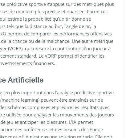
lyse prédictive sportive s’appuie sur des métriques plus
ces de manière plus précise et nuancée. Parmi ces
qui estime la probabilité qu’un tir donné se
 tels que la distance au but, l’angle de tir, la
 L’xG permet de comparer les performances offensives
de la chance ou de la malchance. Une autre métrique
yer (VORP), qui mesure la contribution d’un joueur à
cement standard. Le VORP permet d’identifier les
 investissements financiers.
e Artificielle
 plus en plus important dans l’analyse prédictive sportive.
(machine learning) peuvent être entraînés sur de
des schémas complexes et prédire les résultats avec
être utilisée pour analyser les mouvements des joueurs
s de jeu et anticiper les blessures. L’IA permet
onction des préférences et des besoins de chaque
igner que l’IA n’est pas une solution miracle. Elle doit