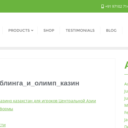
+91 97102 71
PRODUCTS
SHOP
TESTIMONIALS
BLOG
блинга_и_олимп_казин
A
J
J
азино казахстан для игроков Центральной Азии
M
тформы
F
J
сти
D