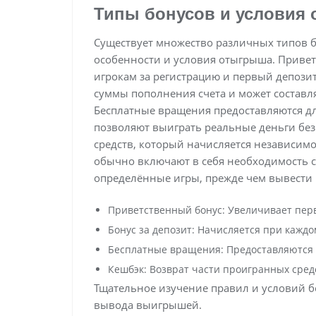
Типы бонусов и условия
Существует множество различных типов б
особенности и условия отыгрыша. Приве
игрокам за регистрацию и первый депозит.
суммы пополнения счета и может составл
Бесплатные вращения предоставляются дл
позволяют выиграть реальные деньги без 
средств, который начисляется независимо
обычно включают в себя необходимость с
определённые игры, прежде чем вывести 
Приветственный бонус: Увеличивает пер
Бонус за депозит: Начисляется при кажд
Бесплатные вращения: Предоставляются 
Кешбэк: Возврат части проигранных сред
Тщательное изучение правил и условий б
вывода выигрышей.