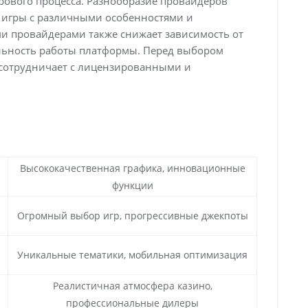
игрового процесса. Разнообразие провайдеров
 игры с различными особенностями и
и провайдерами также снижает зависимость от
ильность работы платформы. Перед выбором
 сотрудничает с лицензированными и
Высококачественная графика, инновационные
функции
Огромный выбор игр, прогрессивные джекпоты
Уникальные тематики, мобильная оптимизация
Реалистичная атмосфера казино,
профессиональные дилеры