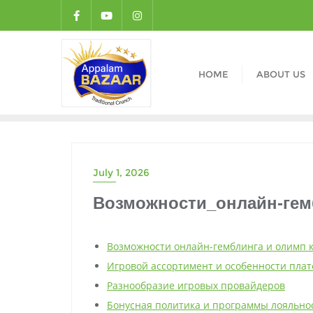
HOME
ABOUT US
July 1, 2026
Возможности_онлайн-гем
Возможности онлайн-гемблинга и олимп к
Игровой ассортимент и особенности пла
Разнообразие игровых провайдеров
Бонусная политика и программы лояльно