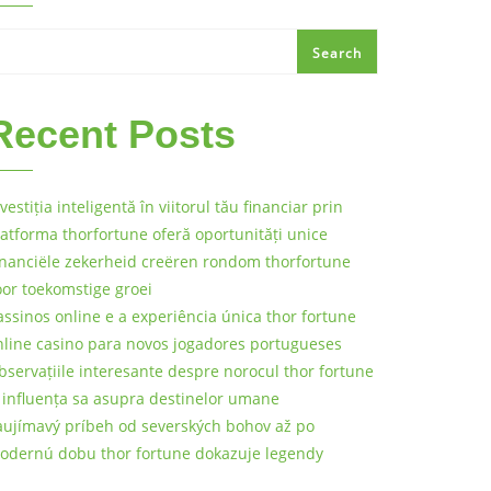
Search
Recent Posts
vestiția inteligentă în viitorul tău financiar prin
latforma thorfortune oferă oportunități unice
inanciële zekerheid creëren rondom thorfortune
oor toekomstige groei
assinos online e a experiência única thor fortune
nline casino para novos jogadores portugueses
bservațiile interesante despre norocul thor fortune
i influența sa asupra destinelor umane
aujímavý príbeh od severských bohov až po
odernú dobu thor fortune dokazuje legendy