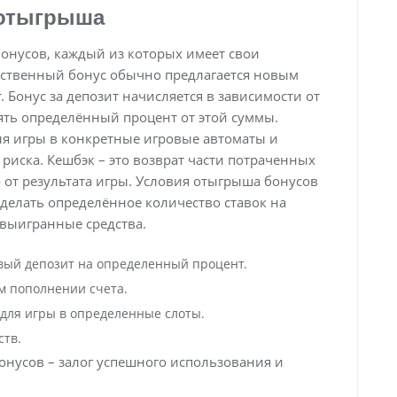
 отыгрыша
онусов, каждый из которых имеет свои
тственный бонус обычно предлагается новым
 Бонус за депозит начисляется в зависимости от
ять определённый процент от этой суммы.
я игры в конкретные игровые автоматы и
риска. Кешбэк – это возврат части потраченных
 от результата игры. Условия отыгрыша бонусов
делать определённое количество ставок на
выигранные средства.
вый депозит на определенный процент.
ом пополнении счета.
для игры в определенные слоты.
ств.
онусов – залог успешного использования и