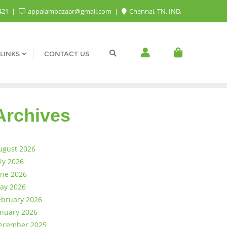
421
appalambazaar@gmail.com
Chennai, TN, IND.
LINKS
CONTACT US
Archives
ugust 2026
uly 2026
une 2026
ay 2026
ebruary 2026
anuary 2026
ecember 2025