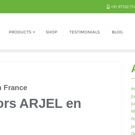
+91 97102 71
PRODUCTS
SHOP
TESTIMONIALS
BLOG
 France
A
J
ors ARJEL en
J
M
F
J
D