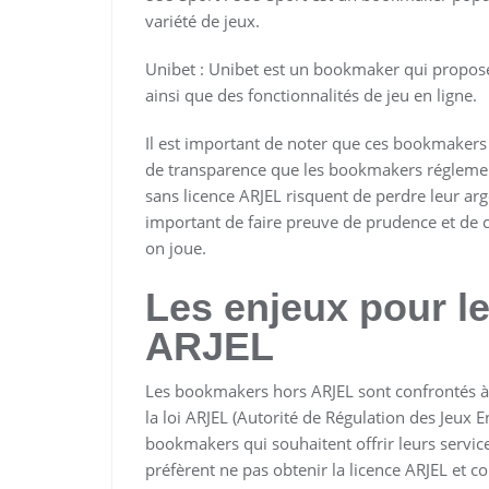
variété de jeux.
Unibet : Unibet est un bookmaker qui propose 
ainsi que des fonctionnalités de jeu en ligne.
Il est important de noter que ces bookmaker
de transparence que les bookmakers réglement
sans licence ARJEL risquent de perdre leur arge
important de faire preuve de prudence et de 
on joue.
Les enjeux pour l
ARJEL
Les bookmakers hors ARJEL sont confrontés à 
la loi ARJEL (Autorité de Régulation des Jeux E
bookmakers qui souhaitent offrir leurs servi
préfèrent ne pas obtenir la licence ARJEL et co