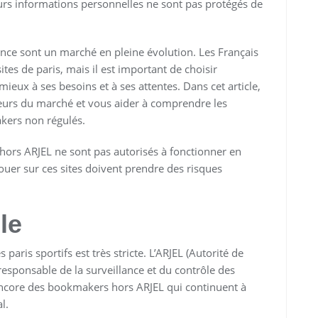
eurs informations personnelles ne sont pas protégés de
ce sont un marché en pleine évolution. Les Français
tes de paris, mais il est important de choisir
eux à ses besoins et à ses attentes. Dans cet article,
teurs du marché et vous aider à comprendre les
kers non régulés.
hors ARJEL ne sont pas autorisés à fonctionner en
jouer sur ces sites doivent prendre des risques
le
paris sportifs est très stricte. L’ARJEL (Autorité de
responsable de la surveillance et du contrôle des
encore des bookmakers hors ARJEL qui continuent à
l.