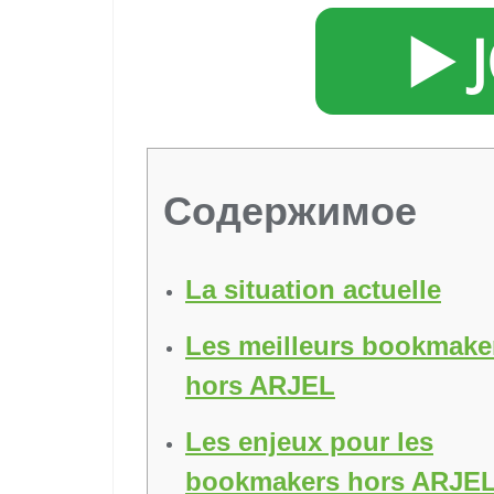
▶️
Содержимое
La situation actuelle
Les meilleurs bookmake
hors ARJEL
Les enjeux pour les
bookmakers hors ARJE