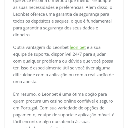
que você escolha o método que melhor se adapte
às suas necessidades e preferências. Além disso, o
Leonbet oferece uma garantia de segurança para
todos os depósitos e saques, o que é fundamental
para garantir a segurança dos seus dados e
dinheiro.
Outra vantagem do Leonbet
leon bet
é a sua
equipe de suporte, disponível 24/7 para ajudar
com qualquer problema ou dúvida que você possa
ter. Isso é especialmente útil se você tiver alguma
dificuldade com a aplicação ou com a realização de
uma aposta.
Em resumo, o Leonbet é uma ótima opção para
quem procura um casino online confiável e seguro
em Portugal. Com sua variedade de opções de
pagamento, equipe de suporte e aplicação móvel, é
fácil encontrar algo que atenda às suas