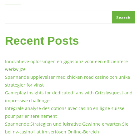
Search
Recent Posts
Innovatieve oplossingen en gigaspinz voor een efficiëntere
werkwijze
Spännande upplevelser med chicken road casino och unika
strategier för vinst
Gameplay insights for dedicated fans with Grizzlysquest and
impressive challenges
Intégrale analyse des options avec casino en ligne suisse
pour parier sereinement
Spannende Strategien und lukrative Gewinne erwarten Sie
bei nv-casino1.at im seriösen Online-Bereich