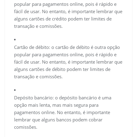
popular para pagamentos online, pois é rápido e
fácil de usar. No entanto, é importante lembrar que
alguns cartões de crédito podem ter limites de
transação e comissões.
Cartão de débito: o cartão de débito é outra opção
popular para pagamentos online, pois é rápido e
fácil de usar. No entanto, é importante lembrar que
alguns cartões de débito podem ter limites de
transação e comissões.
Depósito bancário: o depósito bancário é uma
opção mais lenta, mas mais segura para
pagamentos online. No entanto, é importante
lembrar que alguns bancos podem cobrar
comissões.