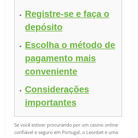
Registre-se e faça o
depósito
Escolha o método de
pagamento mais
conveniente
Considerações
importantes
Se você estiver procurando por um casino online
confiável e seguro em Portugal, o Leonbet é uma