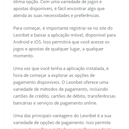
ótima opção. Com uma variedade de jogos e
apostas disponíveis, é fácil encontrar algo que
atenda às suas necessidades e preferências.
Para começar, é importante registrar-se no site do
Leonbet e baixar a aplicação móvel, disponível para
Android e iOS. Isso permitirá que você acesse os
jogos e apostas de qualquer lugar, a qualquer
momento.
Uma vez que você tenha a aplicação instalada, é
hora de começar a explorar as opções de
pagamento disponíveis. O Leonbet oferece uma
variedade de métodos de pagamento, incluindo
cartões de crédito, cartões de débito, transferências
bancárias e serviços de pagamento online.
Uma das principais vantagens do Leonbet é a sua
variedade de opções de pagamento. Isso permite