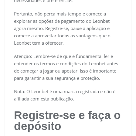
necessidades e preferências.
Portanto, não perca mais tempo e comece a
explorar as opções de pagamento do Leonbet
agora mesmo. Registre-se, baixe a aplicação e
comece a aproveitar todas as vantagens que o
Leonbet tem a oferecer.
Atenção: Lembre-se de que é fundamental ler e
entender os termos e condições do Leonbet antes
de começar a jogar ou apostar. Isso é importante
para garantir a sua segurança e proteção.
Nota: O Leonbet é uma marca registrada e não é
afiliada com esta publicação.
Registre-se e faça o
depósito